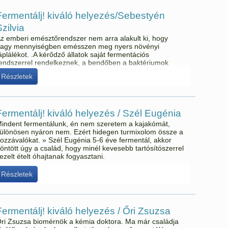
Fermentálj! kiváló helyezés/Sebestyén
zilvia
z emberi emésztőrendszer nem arra alakult ki, hogy
agy mennyiségben emésszen meg nyers növényi
áplálékot. .A kérődző állatok saját fermentációs
endszerrel rendelkeznek, a bendőben a baktériumok
ebontják az erős növényi rostokat kisebb molekulákra,
Részletek
ogy a tápanyagok hatékonyan kinyerhetővé váljanak.
Fermentálj! kiváló helyezés / Szél Eugénia
indent fermentálunk, én nem szeretem a kajakómát,
ülönösen nyáron nem. Ezért hidegen turmixolom össze a
ozzávalókat. » Szél Eugénia 5-6 éve fermentál, akkor
öntött úgy a család, hogy minél kevesebb tartósítószerrel
ezelt ételt óhajtanak fogyasztani.
Részletek
Fermentálj! kiváló helyezés / Őri Zsuzsa
ri Zsuzsa biomérnök a kémia doktora. Ma már családja