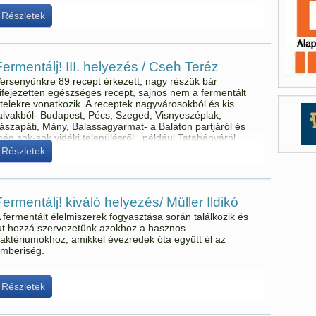
Részletek
Fermentálj! III. helyezés / Cseh Teréz
ersenyünkre 89 recept érkezett, nagy részük bár
ifejezetten egészséges recept, sajnos nem a fermentált
telekre vonatkozik. A receptek nagyvárosokból és kis
alvakból- Budapest, Pécs, Szeged, Visnyeszéplak,
ászapáti, Mány, Balassagyarmat- a Balaton partjáról és
ég sok-sok vidéki településről , például Tatabányáról
rkeztek.
Részletek
Fermentálj! kiváló helyezés/ Müller Ildikó
 fermentált élelmiszerek fogyasztása során találkozik és
ut hozzá szervezetünk azokhoz a hasznos
aktériumokhoz, amikkel évezredek óta együtt él az
mberiség.
Részletek