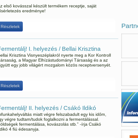
z első kovásszal készült termékem receptje, saját
ísérletezés eredménye!
Partn
Részletek
ermentálj! I. helyezés / Bellai Krisztina
ellai Krisztina Visnyeszéplakról nyerte meg a Kor Kontroll
ársaság, a Magyar Elhízástudományi Társaság és a az
gyütt egy jobb világért mozgalom közös receptversenyét.
Részletek
Fermentálj! II. helyezés / Csákó Ildikó
Munkahelyváltás miatt végre felszabadult egy kis időm,
gy végre tudtam/tudok foglalkozni a fermentálással.
öldségek fermentálása, kovászolás stb.” -írja Csákó
ldikó 4 fiú édesanyja.