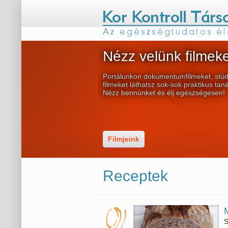
Nézz velünk filmeke
Portálunkon dokumentumfilmeket, stúd
filmeket láthatsz sok-sok praktikus tan
Nézz bennünket és élj egészségesen!
Filmjeink
Receptek
S