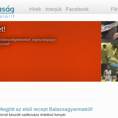
Hírek
Interjúk
Facebook
Fi
t!
ióbeszélgetéseket, egészségügyi
áccsal!
Megjött az első recept Balassagyarmatról!
örrel készült vadkovász érlelésű kenyér