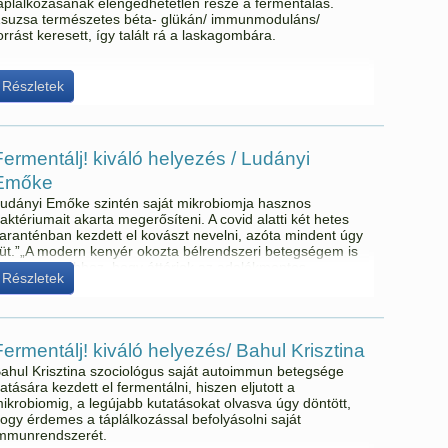
áplálkozásának elengedhetetlen része a fermentálás.
suzsa természetes béta- glükán/ immunmoduláns/
orrást keresett, így talált rá a laskagombára.
Részletek
Fermentálj! kiváló helyezés / Ludányi
Emőke
udányi Emőke szintén saját mikrobiomja hasznos
aktériumait akarta megerősíteni. A covid alatti két hetes
aranténban kezdett el kovászt nevelni, azóta mindent úgy
üt.”„A modern kenyér okozta bélrendszeri betegségem is
ozzájárult ahhoz, hogy áttérjek az adalékmentes,
Részletek
ozskovásszal készült kenyér fogyasztásához, amit
gészséges magokkal dúsítok.
Fermentálj! kiváló helyezés/ Bahul Krisztina
ahul Krisztina szociológus saját autoimmun betegsége
atására kezdett el fermentálni, hiszen eljutott a
ikrobiomig, a legújabb kutatásokat olvasva úgy döntött,
ogy érdemes a táplálkozással befolyásolni saját
mmunrendszerét.