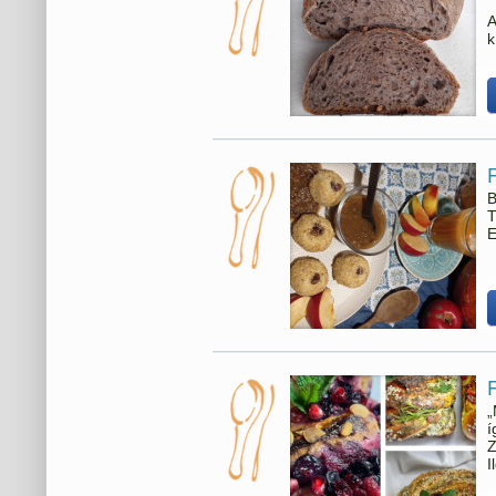
A
k
F
B
T
E
„
í
Z
I