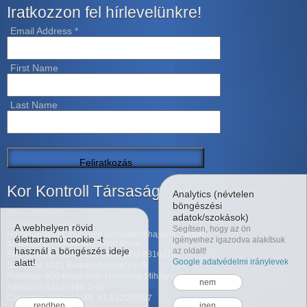
Iratkozzon fel hírlevelünkre!
Email Address
*
First Name
Last Name
Kor Kontroll Társaság
Analytics (névtelen
böngészési
Bemutatkozás
adatok/szokások)
Elérhetőségeink
A webhelyen rövid
Segítsen, hogy az ön
Ha társaságunk munkáját támogatni óhajtaná, kérjük
élettartamú cookie -t
igényeihez igazodva alakítsuk
az alábbi bankszámlaszámon tegye:
használ a böngészés ideje
az oldalt!
ERSTE bank : 11600006-00000000-98162147
alatt!
Google adatvédelmi iránylevek
Székhely: 1021 Budapest Völgy u u 5.
Fióktelep: 600 Kecskemét Munkácsy Mihály u 6.
nem
Adószám: 18121496-1-41
Cégjegyzékszám: 11Pk. 61.142/2005/7
rendben
igen