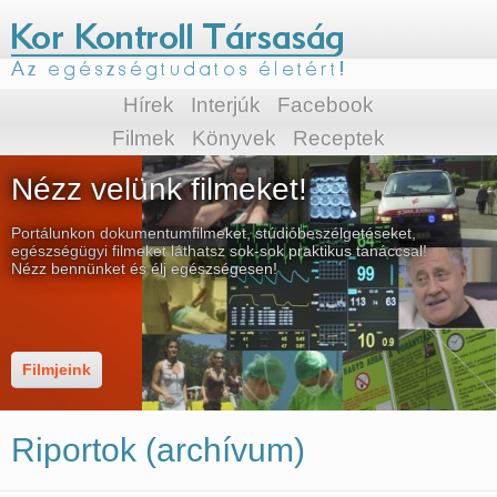
Hírek
Interjúk
Facebook
Filmek
Könyvek
Receptek
Nézz velünk filmeket!
Portálunkon dokumentumfilmeket, stúdióbeszélgetéseket,
egészségügyi filmeket láthatsz sok-sok praktikus tanáccsal!
Nézz bennünket és élj egészségesen!
Filmjeink
Riportok (archívum)