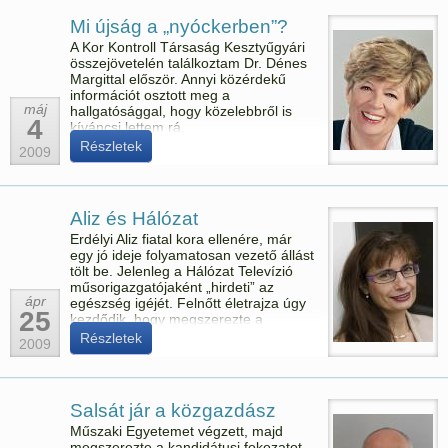
Mi újság a „nyóckerben”?
A Kor Kontroll Társaság Kesztyűgyári
összejövetelén találkoztam Dr. Dénes
Margittal először. Annyi közérdekű
információt osztott meg a
máj
hallgatósággal, hogy közelebbről is
4
kíváncsi lettem rá.
Részletek
2009
Aliz és Hálózat
Erdélyi Aliz fiatal kora ellenére, már
egy jó ideje folyamatosan vezető állást
tölt be. Jelenleg a Hálózat Televízió
műsorigazgatójaként „hirdeti” az
ápr
egészség igéjét. Felnőtt életrajza úgy
25
kezdődik, hogy megszerezte a
dietetikus (táplálkozási tanácsadói)
Részletek
2009
diplomát.
Salsát jár a közgazdász
Műszaki Egyetemet végzett, majd
megszerezte a kandidátusi fokozatot,