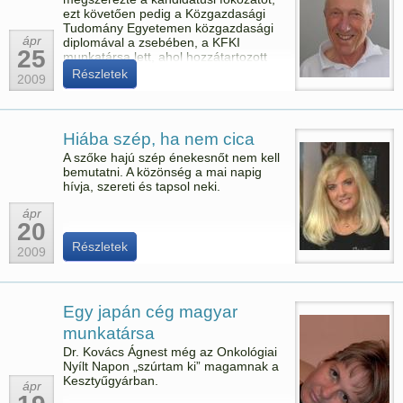
ezt követően pedig a Közgazdasági
Tudomány Egyetemen közgazdasági
ápr
diplomával a zsebében, a KFKI
25
munkatársa lett, ahol hozzátartozott
többek között az egészségügy
Részletek
2009
területe.
Hiába szép, ha nem cica
A szőke hajú szép énekesnőt nem kell
bemutatni. A közönség a mai napig
hívja, szereti és tapsol neki.
ápr
20
Részletek
2009
Egy japán cég magyar
munkatársa
Dr. Kovács Ágnest még az Onkológiai
Nyílt Napon „szúrtam ki” magamnak a
Kesztyűgyárban.
ápr