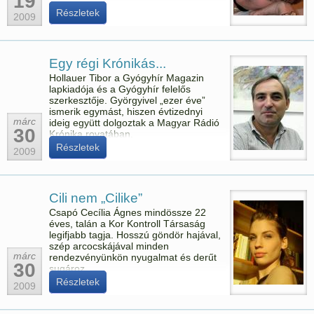
19
Részletek
2009
Egy régi Krónikás...
Hollauer Tibor a Gyógyhír Magazin
lapkiadója és a Gyógyhír felelős
szerkesztője. Györgyivel „ezer éve”
ismerik egymást, hiszen évtizednyi
márc
ideig együtt dolgoztak a Magyar Rádió
30
Krónika rovatában.
Részletek
2009
Cili nem „Cilike”
Csapó Cecília Ágnes mindössze 22
éves, talán a Kor Kontroll Társaság
legifjabb tagja. Hosszú göndör hajával,
szép arcocskájával minden
márc
rendezvényünkön nyugalmat és derűt
30
sugároz.
Részletek
2009