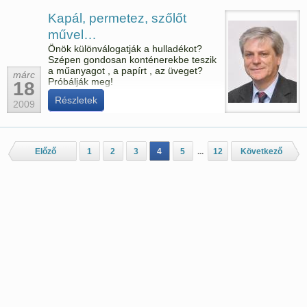
Kapál, permetez, szőlőt
művel…
Önök különválogatják a hulladékot?
Szépen gondosan konténerekbe teszik
a műanyagot , a papírt , az üveget?
márc
Próbálják meg!
18
Részletek
2009
Előző
1
2
3
4
5
...
12
Következő