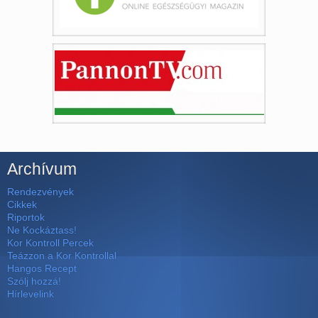
Archívum
Rendezvények
Cikkek
Riportok
Ne Kockáztass!
Kor Kontroll Percek
Teázzon a Kor Kontrollal
Hangos Recept
Szólj hozzá!
Hírlevelink