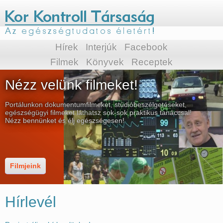
Hírek
Interjúk
Facebook
Filmek
Könyvek
Receptek
Nézz velünk filmeket!
Portálunkon dokumentumfilmeket, stúdióbeszélgetéseket,
egészségügyi filmeket láthatsz sok-sok praktikus tanáccsal!
Nézz bennünket és élj egészségesen!
Filmjeink
Hírlevél