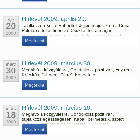
Hírlevél 2009. április 20.
ápr
20
Találkozzon Koltai Róberttel, Jöjjön május 7-én a Duna
Palotába! Inkontinencia, Csökkentsd a magas
2009
vérnyomást gyógyszer nélkül! Indul a TörzsPraxisKör,
Hiába szép, ha nem cica, Egy japán cég magyar
Megtekint
munkatársa
Hírlevél 2009. március 30.
márc
30
Meghívó a közgyűlésre, Gondolkozz pozitívan, Egy régi
Krónikás, Cili nem "Cilike", Kopogtató
2009
Megtekint
Hírlevél 2009. március 18.
márc
18
Meghívó a közgyűlésre. Gondolkozz pozitívan,
táplálkozz egészségesen! Kapál, permetezik, szőlőt
2009
művel. A vadonatúj műsorvezető. Kopogtató
Megtekint