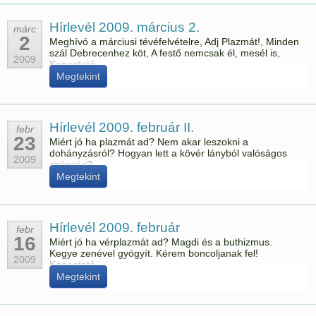
Hírlevél 2009. március 2.
márc
2
Meghívó a márciusi tévéfelvételre, Adj Plazmát!, Minden
szál Debrecenhez köt, A festő nemcsak él, mesél is,
2009
Kopogtató
Megtekint
Hírlevél 2009. február II.
febr
23
Miért jó ha plazmát ad? Nem akar leszokni a
dohányzásról? Hogyan lett a kövér lányból valóságos
2009
szépség?
Megtekint
Hírlevél 2009. február
febr
16
Miért jó ha vérplazmát ad? Magdi és a buthizmus.
Kegye zenével gyógyít. Kérem boncoljanak fel!
2009
Kopogtató.
Megtekint