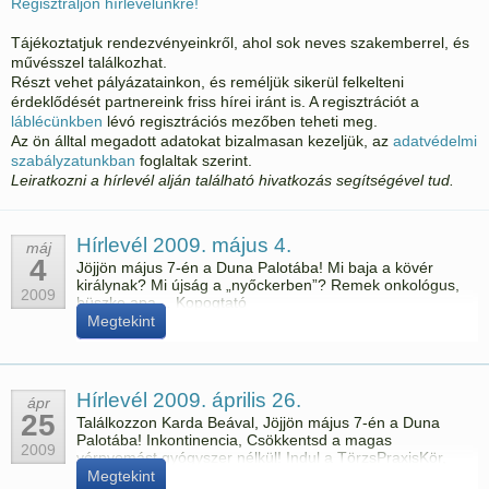
Regisztráljon hírlevelünkre!
Tájékoztatjuk rendezvényeinkről, ahol sok neves szakemberrel, és
művésszel találkozhat.
Részt vehet pályázatainkon, és reméljük sikerül felkelteni
érdeklődését partnereink friss hírei iránt is. A regisztrációt a
láblécünkben
lévó regisztrációs mezőben teheti meg.
Az ön álltal megadott adatokat bizalmasan kezeljük, az
adatvédelmi
szabályzatunkban
foglaltak szerint.
Leiratkozni a hírlevél alján található hivatkozás segítségével tud.
Hírlevél 2009. május 4.
máj
4
Jöjjön május 7-én a Duna Palotába! Mi baja a kövér
királynak? Mi újság a „nyőckerben”? Remek onkológus,
2009
büszke apa… Kopogtató
Megtekint
Hírlevél 2009. április 26.
ápr
25
Találkozzon Karda Beával, Jöjjön május 7-én a Duna
Palotába! Inkontinencia, Csökkentsd a magas
2009
vérnyomást gyógyszer nélkül! Indul a TörzsPraxisKör,
Salsát jár a közgazdász, Aliz és Hálózat
Megtekint