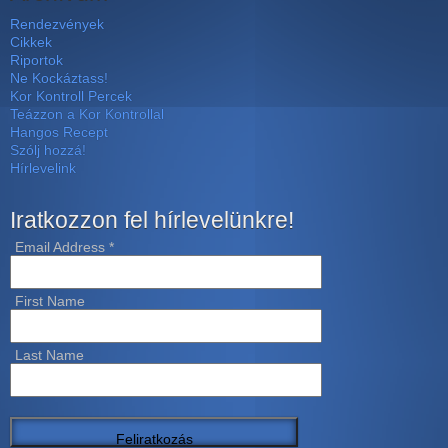
Rendezvények
Cikkek
Riportok
Ne Kockáztass!
Kor Kontroll Percek
Teázzon a Kor Kontrollal
Hangos Recept
Szólj hozzá!
Hírlevelink
Iratkozzon fel hírlevelünkre!
Email Address
*
First Name
Last Name