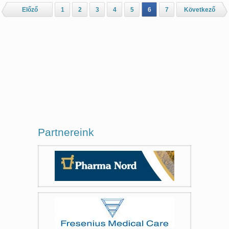
Előző
1
2
3
4
5
6
7
Következő
Partnereink