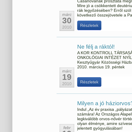
Casanovának prosztata meg
Mire jó a csökkentett deutéri
rák legyőzésében? Erről szól
márc
következő összejövetele a Pa
30
Részletek
2010
Ne félj a ráktól!
A KOR KONTROLL TÁRSASÁ
ONKOLÓGIAI INTÉZET NYÍLT N
Kesztyűgyár Közösségi Házba
2010. március 19. péntek
márc
19
Részletek
2010
Milyen a jó háziorvos
Indul „Az év praxisa „pályáz
számára! Az Országos Alapellá
legkiválóbb orvos-nővér törté
olyan élménye, amire szívese
febr
jelentett gyógyulásában!