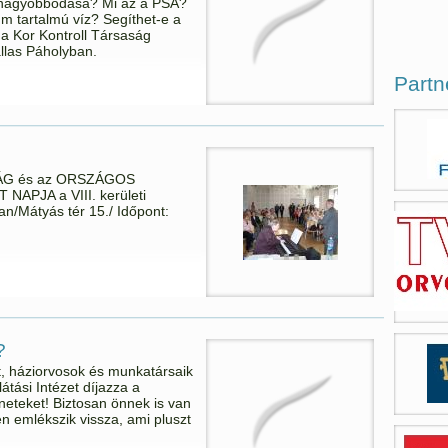
nagyobbodása? Mi az a PSA?
um tartalmú víz? Segíthet-e a
 a Kor Kontroll Társaság
llas Páholyban.
Partn
G és az ORSZÁGOS
APJA a VIII. kerületi
n/Mátyás tér 15./ Időpont:
?
at, háziorvosok és munkatársaik
tási Intézet díjazza a
neteket! Biztosan önnek is van
n emlékszik vissza, ami pluszt