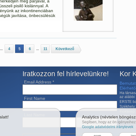
ismerkedjen meg párjával, a
szeli pisilő kislánnyal. A
vényünk az inkontinenciában
ségük javítása, önbecsülésük
...
4
5
6
...
11
Következő
Iratkozzon fel hírlevelünkre!
Kor K
Email Address
*
Bemutat
Elérhet
Ha társas
az alábbi
First Name
ERSTE ba
Székhely:
Fióktelep
Last Name
Adószám:
latt!
Analytics (névtelen böngész
Cégjegyz
Segítsen, hogy az ön igényeihez 
Adatvéd
Google adatvédelmi iránylevek