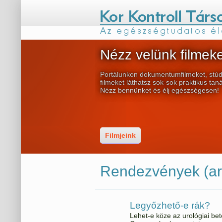
Nézz velünk filmeke
Portálunkon dokumentumfilmeket, stúd
filmeket láthatsz sok-sok praktikus tan
Nézz bennünket és élj egészségesen!
Filmjeink
Rendezvények (ar
Legyőzhető-e rák?
Lehet-e köze az urológiai be