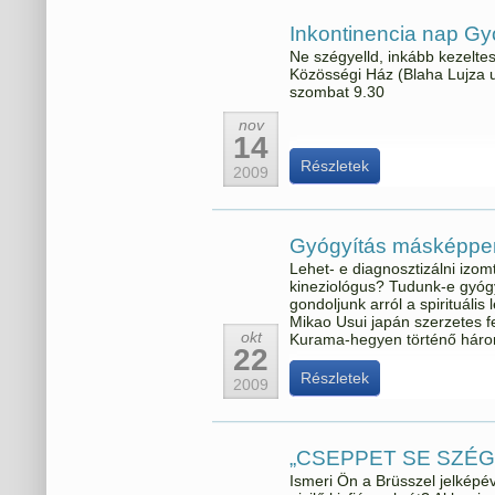
Inkontinencia nap 
Ne szégyelld, inkább kezelt
Közösségi Ház (Blaha Lujza 
szombat 9.30
nov
14
Részletek
2009
Gyógyítás másképpe
Lehet- e diagnosztizálni izom
kineziológus? Tudunk-e gyógy
gondoljunk arról a spirituális 
Mikao Usui japán szerzetes fe
okt
Kurama-hegyen történő három
22
Részletek
2009
„CSEPPET SE SZÉG
Ismeri Ön a Brüsszel jelképé