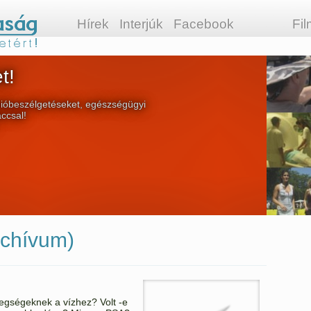
Hírek
Interjúk
Facebook
Fi
t!
ióbeszélgetéseket, egészségügyi
áccsal!
chívum)
tegségeknek a vízhez? Volt -e