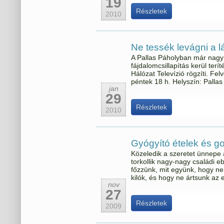
19
Részletek
2010
Ne tessék levágni a 
A Pallas Páholyban már nagy 
fájdalomcsillapítás kerül terít
Hálózat Televízió rögzíti. Fel
péntek 18 h. Helyszín: Palla
jan
29
Részletek
2010
Gyógyító ételek és g
Közeledik a szeretet ünnepe 
torkollik nagy-nagy családi 
főzzünk, mit együnk, hogy ne
kilók, és hogy ne ártsunk a
nov
27
Részletek
2009