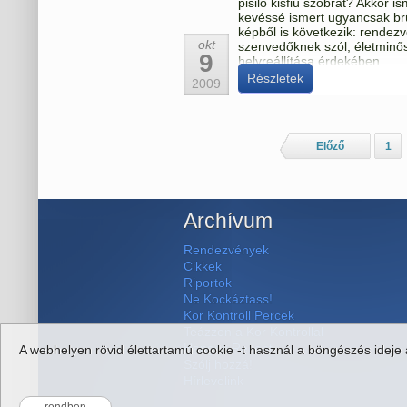
pisilő kisfiú szobrát? Akkor 
kevéssé ismert ugyancsak brüs
képből is következik: rendez
okt
szenvedőknek szól, életminő
9
helyreállítása érdekében.
Részletek
2009
Előző
1
Archívum
Rendezvények
Cikkek
Riportok
Ne Kockáztass!
Kor Kontroll Percek
Teázzon a Kor Kontrollal
Hangos Recept
A webhelyen rövid élettartamú cookie -t használ a böngészés ideje a
Szólj hozzá!
Hírlevelink