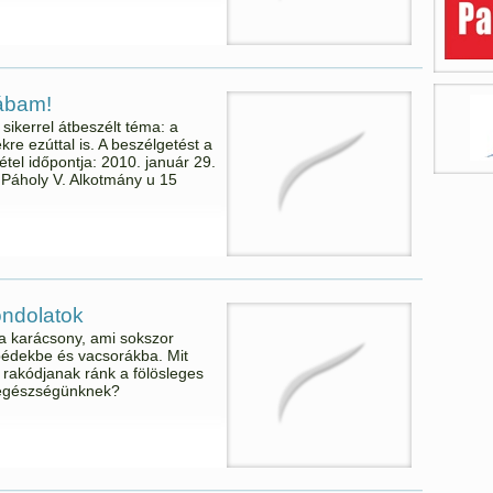
lábam!
sikerrel átbeszélt téma: a
ékre ezúttal is. A beszélgetést a
vétel időpontja: 2010. január 29.
s Páholy V. Alkotmány u 15
ondolatok
a karácsony, ami sokszor
ebédekbe és vacsorákba. Mit
 rakódjanak ránk a fölösleges
z egészségünknek?