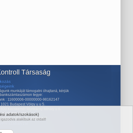
ontroll Társaság
kozás
őségeink
águnk munkáját támogatni óhajtaná, kérjük
 bankszámlaszámon tegye:
nk : 11600006-00000000-98162147
 1021 Budapest Völgy u u 5.
: 600 Kecskemét Munkácsy Mihály u 6.
 18121496-1-41
ési adatok/szokások)
ékszám: 11Pk. 61.142/2005/7
igazodva alakítsuk az oldalt!
elmi szabályzat