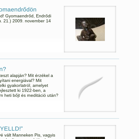
Gyomaendrődön
esd! Gyomaendrőd, Endrődi
u. 21.) 2009. november 14
n?
teszt alapján? Mit érzékel a
ítani energiával? Mit
lelki gyakorlatról, amelyet
jlesztett ki 1922-ben, a
 heti bőjt és meditáció után?
YELLD!”
vé vált Manneken Pis, vagyis