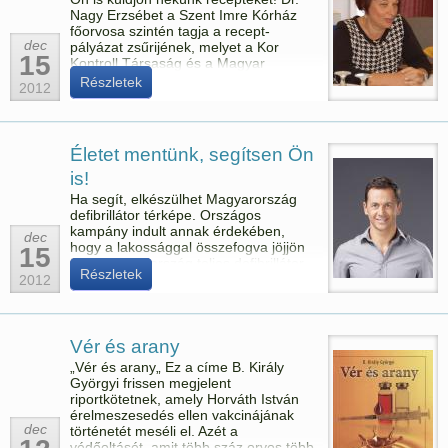
Nagy Erzsébet a Szent Imre Kórház
főorvosa szintén tagja a recept-
dec
pályázat zsűrijének, melyet a Kor
15
Kontroll Társaság és a Magyar
Obezitológiai és Mozgásterápiás
Részletek
2012
Társaság hirdetett meg.
Életet mentünk, segítsen Ön
is!
Ha segít, elkészülhet Magyarország
defibrillátor térképe. Országos
kampány indult annak érdekében,
dec
hogy a lakossággal összefogva jöjjön
15
létre Magyarország teljes defibrillátor
Részletek
térképe, valamint hogy mindenki
2012
ismerje meg a környezetében lévő
készülékek helyét és használatát –
jelentették be az összefogás
résztvevői szerdán.
Vér és arany
„Vér és arany„ Ez a címe B. Király
Györgyi frissen megjelent
riportkötetnek, amely Horváth István
érelmeszesedés ellen vakcinájának
dec
történetét meséli el. Azét a
védőoltásét, amit több száz orvos több