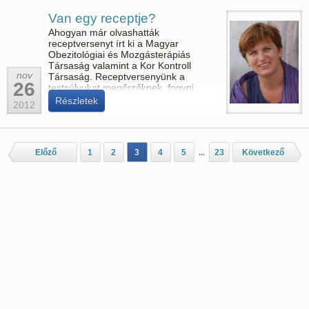
pályázat beküldési határideje.
Van egy receptje?
Ahogyan már olvashatták
receptversenyt írt ki a Magyar
Obezitológiai és Mozgásterápiás
Társaság valamint a Kor Kontroll
nov
Társaság. Receptversenyünk a
26
testsúlyukat megőrzőknek, fogyni
vágyóknak és túlsúlyos
Részletek
2012
cukorbetegeknek szól.
Előző
1
2
3
4
5
...
23
Következő