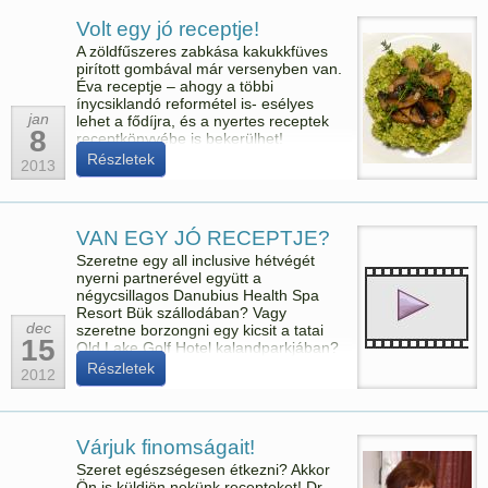
Volt egy jó receptje!
A zöldfűszeres zabkása kakukkfüves
pirított gombával már versenyben van.
Éva receptje – ahogy a többi
ínycsiklandó reformétel is- esélyes
jan
lehet a fődíjra, és a nyertes receptek
8
receptkönyvébe is bekerülhet!
Részletek
2013
VAN EGY JÓ RECEPTJE?
Szeretne egy all inclusive hétvégét
nyerni partnerével együtt a
négycsillagos Danubius Health Spa
Resort Bük szállodában? Vagy
dec
szeretne borzongni egy kicsit a tatai
15
Old Lake Golf Hotel kalandparkjában?
Megteheti, ha megnyeri a MOMOT és
Részletek
2012
a Kor Kontroll Társaság közös
receptversenyét.
Várjuk finomságait!
Szeret egészségesen étkezni? Akkor
Ön is küldjön nekünk recepteket! Dr.