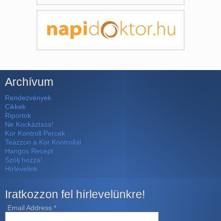
Archívum
Rendezvények
Cikkek
Riportok
Ne Kockáztass!
Kor Kontroll Percek
Teázzon a Kor Kontrollal
Hangos Recept
Szólj hozzá!
Hírlevelink
Iratkozzon fel hírlevelünkre!
Email Address
*