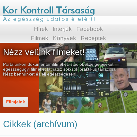
Hírek
Interjúk
Facebook
Filmek
Könyvek
Receptek
Nézz velünk filmeket!
Portálunkon dokumentumfilmeket, stúdióbeszélgetéseket,
egészségügyi filmeket láthatsz sok-sok praktikus tanáccsal!
Nézz bennünket és élj egészségesen!
Filmjeink
Cikkek (archívum)