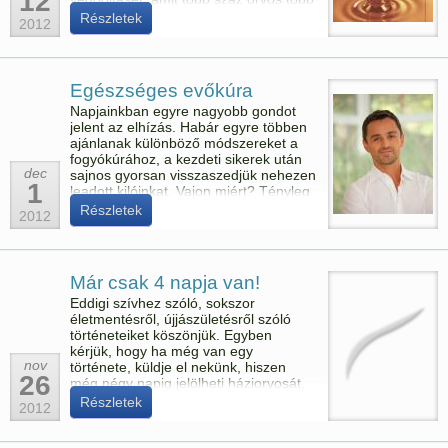
12
ezer betegnek több mint tíz éve
Részletek
2012
kifejezetten életmentő céllal
intravénásan ad be.
Egészséges evőkúra
Napjainkban egyre nagyobb gondot
jelent az elhízás. Habár egyre többen
ajánlanak különböző módszereket a
fogyókúrához, a kezdeti sikerek után
dec
sajnos gyorsan visszaszedjük nehezen
1
leadott kilóinkat. Vajon miért? Tényleg
nincs megoldás? A világszerte elismert
Részletek
2012
olasz űrorvos, dr. Filippo Ongaro
szerint az eddigi módszerek azért nem
vezetnek eredményre, mert az emberi
szervezet számára természetellenes
Már csak 4 napja van!
az általánosan elfogadott tétel: együnk
kevesebbet, mozogjunk többet!
Eddigi szívhez szóló, sokszor
életmentésről, újjászületésről szóló
történeteiket köszönjük. Egyben
kérjük, hogy ha még van egy
nov
története, küldje el nekünk, hiszen
26
még négy napig jelölheti háziorvosát,
ugyanis november 30-án lezárul az
Részletek
2012
Országos Alapellátási Intézet által
harmadszor meghirdetett „Az év
praxisa a Kárpát medencében”