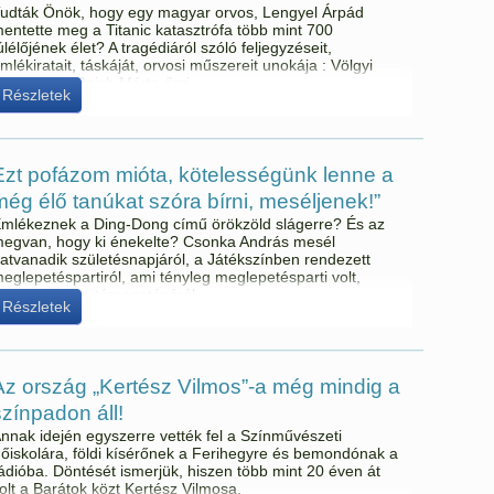
udták Önök, hogy egy magyar orvos, Lengyel Árpád
entette meg a Titanic katasztrófa több mint 700
úlélőjének élet? A tragédiáról szóló feljegyzéseit,
mlékiratait, táskáját, orvosi műszereit unokája : Völgyi
éterné Dr. Reich Márta őrzi.
Részletek
Ezt pofázom mióta, kötelességünk lenne a
még élő tanúkat szóra bírni, meséljenek!”
mlékeznek a Ding-Dong című örökzöld slágerre? És az
egvan, hogy ki énekelte? Csonka András mesél
atvanadik születésnapjáról, a Játékszínben rendezett
eglepetéspartiról, ami tényleg meglepetésparti volt,
odrogi Gyula támogatásáról
Részletek
Az ország „Kertész Vilmos”-a még mindig a
színpadon áll!
nnak idején egyszerre vették fel a Színművészeti
őiskolára, földi kísérőnek a Ferihegyre és bemondónak a
ádióba. Döntését ismerjük, hiszen több mint 20 éven át
olt a Barátok közt Kertész Vilmosa.