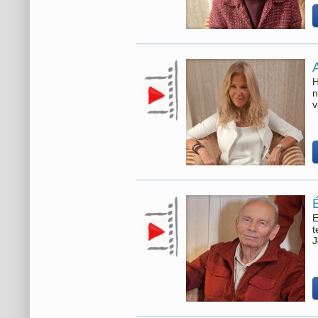
H
n
v
E
t
J