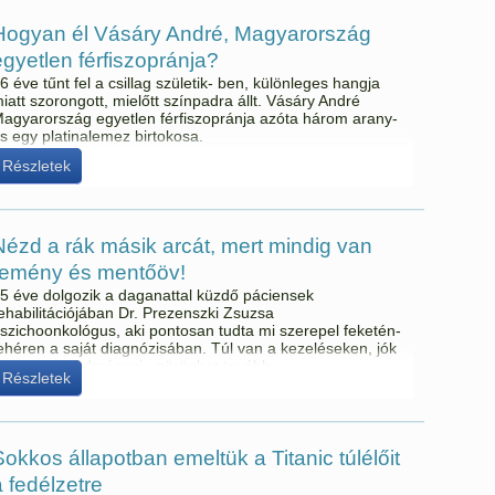
Hogyan él Vásáry André, Magyarország
egyetlen férfiszopránja?
6 éve tűnt fel a csillag születik- ben, különleges hangja
iatt szorongott, mielőtt színpadra állt. Vásáry André
agyarország egyetlen férfiszopránja azóta három arany-
s egy platinalemez birtokosa.
Részletek
Nézd a rák másik arcát, mert mindig van
remény és mentőöv!
5 éve dolgozik a daganattal küzdő páciensek
ehabilitációjában Dr. Prezenszki Zsuzsa
szichoonkológus, aki pontosan tudta mi szerepel feketén-
ehéren a saját diagnózisában. Túl van a kezeléseken, jók
 kontroll eredményei , pöröghet tovább..
Részletek
Sokkos állapotban emeltük a Titanic túlélőit
a fedélzetre