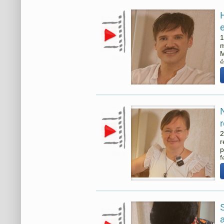
1
m
M
é
2
r
p
f
a