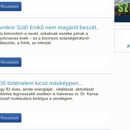
Részletek
Amikor Sütő Enikő nem magáról beszél..
a kimondom a nevét, sokaknak eszébe jutnak a
yolcvanas évek – az a bizonyos szépségkirálynő-
álasztás, a fotók, az interjúk.
Részletek
Élő történelem kicsit másképpen...
gy 81 éves, ámde energiáját , vitalitását, aktivitását
ekintve legrosszabb esetben is hatvanas úr, Dr. Karsai
ózsef molekuláris biológus a vendégem.
Részletek