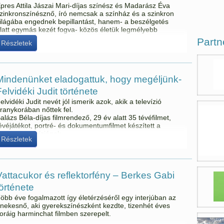
pres Attila Jászai Mari-díjas színész és Madarász Éva
zinkronszínésznő, író nemcsak a színház és a szinkron
ilágába engednek bepillantást, hanem- a beszélgetés
latt egymás kezét fogva- közös életük legmélyebb
étegeibe is.
Partn
Részletek
Mindenünket eladogattuk, hogy megéljünk-
Felvidéki Judit története
elvidéki Judit nevét jól ismerik azok, akik a televízió
ranykorában nőttek fel.
alázs Béla-díjas filmrendező, 29 év alatt 35 tévéfilmet,
évéjátékot, portré- és dokumentumfilmet készített a
agyar Televíziónak.
Részletek
Vattacukor és reflektorfény – Berkes Gabi
története
öbb éve fogalmazott így életérzéséről egy interjúban az
nekesnő, aki gyerekszínészként kezdte, tizenhét éves
oráig harminchat filmben szerepelt.