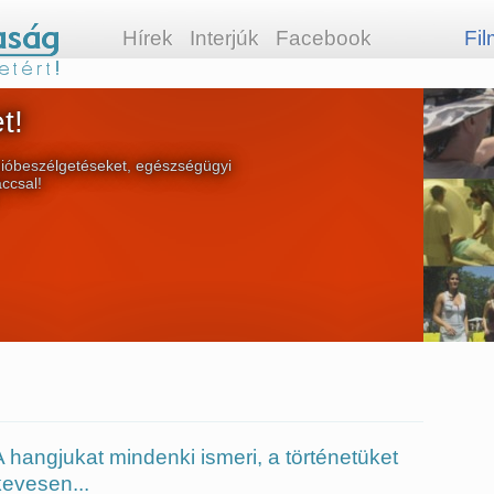
Hírek
Interjúk
Facebook
Fi
ünkre!
t!
inkről beszámolók várnak rád az
ióbeszélgetéseket, egészségügyi
áccsal!
A hangjukat mindenki ismeri, a történetüket
kevesen...