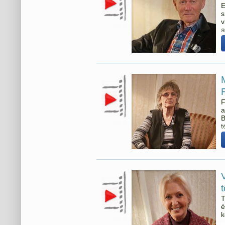
E
s
v
a
r
F
a
B
t
M
T
é
k