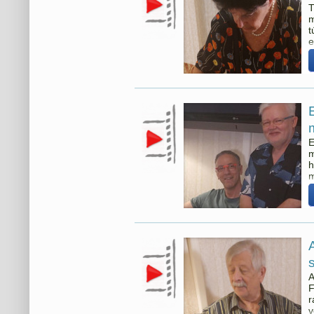
T
m
t
e
P
E
m
h
m
B
A
F
r
v