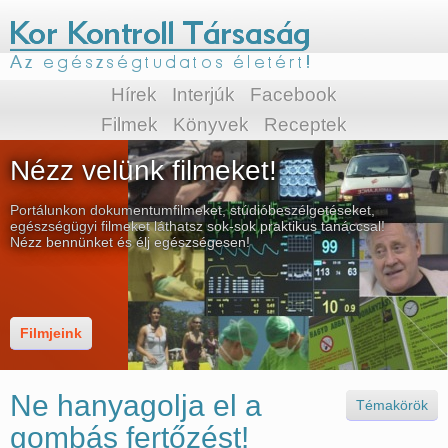
Hírek
Interjúk
Facebook
Filmek
Könyvek
Receptek
Nézz velünk filmeket!
Portálunkon dokumentumfilmeket, stúdióbeszélgetéseket,
egészségügyi filmeket láthatsz sok-sok praktikus tanáccsal!
Nézz bennünket és élj egészségesen!
Filmjeink
Ne hanyagolja el a
Témakörök
gombás fertőzést!