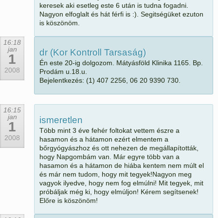
keresek aki esetleg este 6 után is tudna fogadni.
Nagyon elfoglalt és hát férfi is :). Segitségüket ezuton
is köszönöm.
16:18
jan
dr (Kor Kontroll Tarsaság)
1
Én este 20-ig dolgozom. Mátyásföld Klinika 1165. Bp.
2008
Prodám u.18.u.
Bejelentkezés: (1) 407 2256, 06 20 9390 730.
16:15
jan
ismeretlen
1
Több mint 3 éve fehér foltokat vettem észre a
2008
hasamon és a hátamon ezért elmentem a
bőrgyógyászhoz és ott nehezen de megállapították,
hogy Napgombám van. Már egyre több van a
hasamon és a hátamon de hiába kentem nem múlt el
és már nem tudom, hogy mit tegyek!Nagyon meg
vagyok ilyedve, hogy nem fog elmúlni! Mit tegyek, mit
próbáljak még ki, hogy elmúljon! Kérem segítsenek!
Előre is köszönöm!