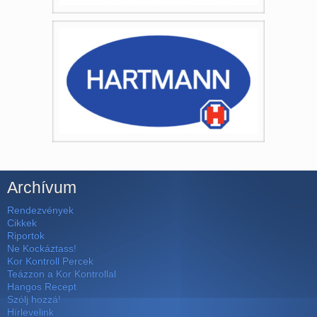
Archívum
Rendezvények
Cikkek
Riportok
Ne Kockáztass!
Kor Kontroll Percek
Teázzon a Kor Kontrollal
Hangos Recept
Szólj hozzá!
Hírlevelink