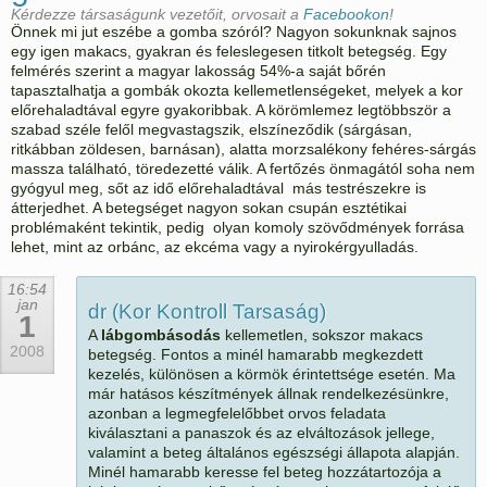
Kérdezze társaságunk vezetőit, orvosait a
Facebookon
!
Önnek mi jut eszébe a gomba szóról? Nagyon sokunknak sajnos
egy igen makacs, gyakran és feleslegesen titkolt betegség. Egy
felmérés szerint a magyar lakosság 54%-a saját bőrén
tapasztalhatja a gombák okozta kellemetlenségeket, melyek a kor
előrehaladtával egyre gyakoribbak. A körömlemez legtöbbször a
szabad széle felől megvastagszik, elszíneződik (sárgásan,
ritkábban zöldesen, barnásan), alatta morzsalékony fehéres-sárgás
massza található, töredezetté válik. A fertőzés önmagától soha nem
gyógyul meg, sőt az idő előrehaladtával más testrészekre is
átterjedhet. A betegséget nagyon sokan csupán esztétikai
problémaként tekintik, pedig olyan komoly szövődmények forrása
lehet, mint az orbánc, az ekcéma vagy a nyirokérgyulladás.
16:54
jan
dr (Kor Kontroll Tarsaság)
1
A
lábgombásodás
kellemetlen, sokszor makacs
2008
betegség. Fontos a minél hamarabb megkezdett
kezelés, különösen a körmök érintettsége esetén. Ma
már hatásos készítmények állnak rendelkezésünkre,
azonban a legmegfelelőbbet orvos feladata
kiválasztani a panaszok és az elváltozások jellege,
valamint a beteg általános egészségi állapota alapján.
Minél hamarabb keresse fel beteg hozzátartozója a