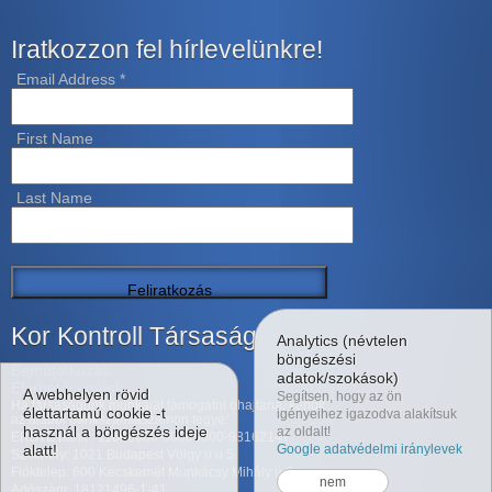
Iratkozzon fel hírlevelünkre!
Email Address
*
First Name
Last Name
Kor Kontroll Társaság
Analytics (névtelen
böngészési
Bemutatkozás
adatok/szokások)
Elérhetőségeink
A webhelyen rövid
Segítsen, hogy az ön
Ha társaságunk munkáját támogatni óhajtaná, kérjük
élettartamú cookie -t
igényeihez igazodva alakítsuk
az alábbi bankszámlaszámon tegye:
használ a böngészés ideje
az oldalt!
ERSTE bank : 11600006-00000000-98162147
alatt!
Google adatvédelmi iránylevek
Székhely: 1021 Budapest Völgy u u 5.
Fióktelep: 600 Kecskemét Munkácsy Mihály u 6.
nem
Adószám: 18121496-1-41