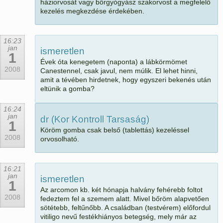
háziorvosát vagy bőrgyógyász szakorvost a megfelelő
kezelés megkezdése érdekében.
16:23
jan
ismeretlen
1
Évek óta kenegetem (naponta) a lábkörmömet
2008
Canestennel, csak javul, nem múlik. El lehet hinni,
amit a tévében hirdetnek, hogy egyszeri bekenés után
eltünik a gomba?
16:24
jan
dr (Kor Kontroll Tarsaság)
1
Köröm gomba csak belső (tablettás) kezeléssel
2008
orvosolható.
16:21
jan
ismeretlen
1
Az arcomon kb. két hónapja halvány fehérebb foltot
2008
fedeztem fel a szemem alatt. Mivel bőröm alapvetően
sötétebb, feltűnőbb. A családban (testvérem) előfordul
vitiligo nevű festékhiányos betegség, mely már az