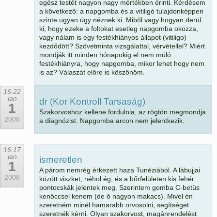
egész testét nagyon nagy mértékben érinti. Kérdésem
a következő: a napgomba és a vitiligó tulajdonképpen
szinte ugyan úgy néznek ki. Miből vagy hogyan derül
ki, hogy ezeke a foltokat esetleg napgomba okozza,
vagy nálam is egy festékhiányos állapot (vitiligo)
kezdődött? Szövetminta vizsgálattal, vérvétellel? Miért
mondják itt minden hónapokig el nem múló
festékhiányra, hogy napgomba, mikor lehet hogy nem
is az? Válaszát előre is köszönöm.
16:22
jan
dr (Kor Kontroll Tarsaság)
1
Szakorvoshoz kellene fordulnia, az rögtön megmondja
2008
a diagnózist. Napgomba arcon nem jelentkezik.
16:17
jan
ismeretlen
1
A párom nemrég érkezett haza Tunéziából. A lábujjai
2008
között viszket, néhol ég, és a bőrfelületen kis fehér
pontocskák jelentek meg. Szerintem gomba C-betüs
kenőccsel kenem (de ő nagyon makacs). Mivel én
szeretném minél hamarabb orvosolni, segítséget
szeretnék kérni. Olyan szakorvost, magánrendelést