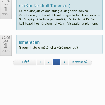
16:16
jan
dr (Kor Kontroll Tarsaság)
1
Leírás alapján valószínűleg a diagnózis helyes.
2008
Azonban a gomba által kiváltott gyulladást követően 5-
6 hónapig gátlódik a pigmentképződés. Ismétlődően
kell kezelni és türelemmel várni. Visszajön a pigment.
16:05
jan
ismeretlen
1
Gyógyítható-e műtéttel a körömgomba?
2008
Előző
1
2
3
4
Következő