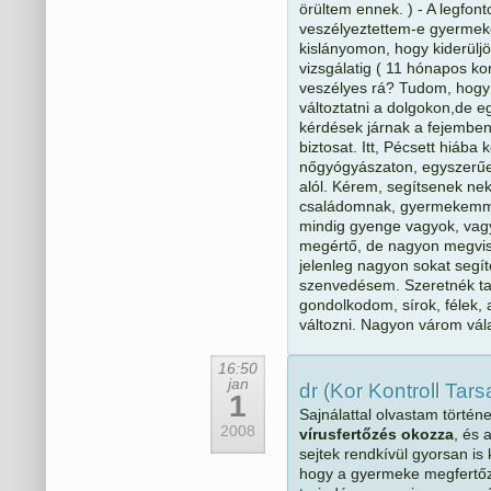
örültem ennek. ) - A legfon
veszélyeztettem-e gyermeke
kislányomon, hogy kiderülj
vizsgálatig ( 11 hónapos k
veszélyes rá? Tudom, hogy
változtatni a dolgokon,de 
kérdések járnak a fejembe
biztosat. Itt, Pécsett hiáb
nőgyógyászaton, egyszerűen
alól. Kérem, segítsenek n
családomnak, gyermekemmel
mindig gyenge vagyok, vagy
megértő, de nagyon megvis
jelenleg nagyon sokat segít
szenvedésem. Szeretnék tal
gondolkodom, sírok, félek,
változni. Nagyon várom vála
16:50
jan
dr (Kor Kontroll Tar
1
Sajnálattal olvastam történ
2008
vírusfertőzés okozza
, és 
sejtek rendkívül gyorsan is
hogy a gyermeke megfertőző