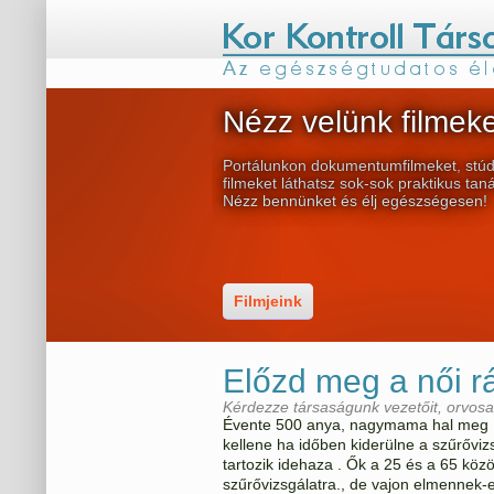
Nézz velünk filmeke
Portálunkon dokumentumfilmeket, stúd
filmeket láthatsz sok-sok praktikus tan
Nézz bennünket és élj egészségesen!
Filmjeink
Előzd meg a női r
Kérdezze társaságunk vezetőit, orvosa
Évente 500 anya, nagymama hal meg
kellene ha időben kiderülne a szűrővizs
tartozik idehaza . Ők a 25 és a 65 köz
szűrővizsgálatra., de vajon elmennek-