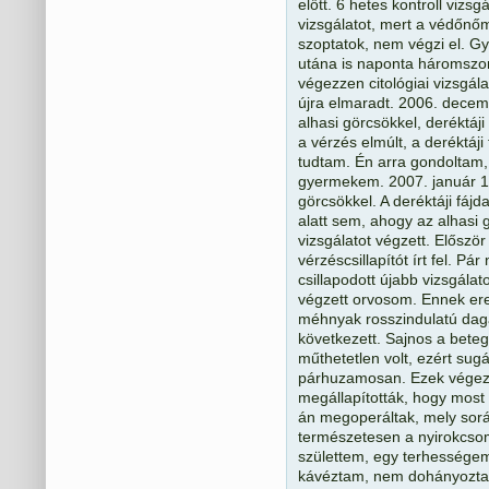
előtt. 6 hetes kontroll vizs
vizsgálatot, mert a védőnő
szoptatok, nem végzi el. G
utána is naponta háromszor
végezzen citológiai vizsgál
újra elmaradt. 2006. dece
alhasi görcsökkel, deréktáji
a vérzés elmúlt, a deréktáj
tudtam. Én arra gondoltam,
gyermekem. 2007. január 12
görcsökkel. A deréktáji fáj
alatt sem, ahogy az alhasi
vizsgálatot végzett. Először
vérzéscsillapítót írt fel. 
csillapodott újabb vizsgálat
végzett orvosom. Ennek ere
méhnyak rosszindulatú daga
következett. Sajnos a bete
műthetetlen volt, ezért sugá
párhuzamosan. Ezek végezté
megállapították, hogy most
án megoperáltak, mely során
természetesen a nyirokcso
születtem, egy terhességem,
kávéztam, nem dohányoztam