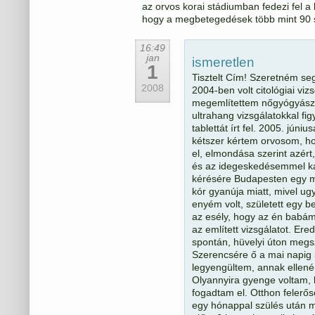
az orvos korai stádiumban fedezi fel 
hogy a megbetegedések több mint 90 
16:49
jan
ismeretlen
1
Tisztelt Cím! Szeretném se
2008
2004-ben volt citológiai vi
megemlítettem nőgyógyász-
ultrahang vizsgálatokkal fig
tablettát írt fel. 2005. jú
kétszer kértem orvosom, hog
el, elmondása szerint azért
és az idegeskedésemmel ká
kérésére Budapesten egy m
kór gyanúja miatt, mivel ug
enyém volt, született egy 
az esély, hogy az én babám
az említett vizsgálatot. E
spontán, hüvelyi úton megs
Szerencsére ő a mai napig 
legyengültem, annak ellené
Olyannyira gyenge voltam, h
fogadtam el. Otthon felerő
egy hónappal szülés után m