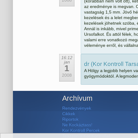
(korábban nem volt ott), ké
az eredménye is megvan. Cla
vastagság 1,5 mm. Jövő hé
kezelések és a lelet megbes
kezelések jöhetnek szóba, 
Annál is inkább, mivel prime
Ursofalkot. És attól félek, h
valami erre vonatkozó megá
véleménye erről, és vállal
16:12
jan
dr (Kor Kontroll Tar
1
A Hölgy a legjobb helyen va
2008
gyógymódoktól. A legmodern
Archívum
Rendezvények
Cikkek
Riportok
Ne Kockáztass!
Kor Kontroll Percek
Teázzon a Kor Kontrollal