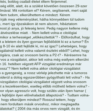
kés, boldog családi életet éltem férjemmel.
g előtt, alatt, és a szülést követően összesen 29-szer
almával. Mit rontottam el? Kérem, segítsenek, mert saját
 Nem tudom, elkerülhettem-e mindezt. Kérem
 írják meg véleményüket, hátha könnyebben túl tudom
, mert így éjszakákon át nem alszom, hibáztatom
st jó anya, jó feleség lenni. Pedig nagyon kellene még
átvészelése miatt. - Nem kellett volna-e citológiai
mikor a terhességet „előkészítettük”? - Előfordulhat, hogy
 a leletem és ilyen gyorsan fejlődődött ki ez a tumor? Én
 8-10 év alatt fejlődik ki, mi az igaz? Lehetséges, hogy
gálatnál kellett volna valamit észlelni ebből? Lehet, hogy
ológiára, csak az orvosom beírta a P2-t? - Kérésemre ha
rvos a vizsgálatot, akkor lett volna még esélyem elkerülni
 16. hetében végzett AFP vizsgálat eredménye már
rossz”? Nem kellett volna akkor citológiai vizsgálatot
n a gyengeség, a rossz vérkép jelezhette már a tumoros
derül a dolog egyszerűbben gyógyítható lett volna? - Ha
lvizsgálaton citológiai vizsgálatot végzett volna orvosom
ást a kezelésemben, esetleg előbb műthető lettem volna? -
or olyan agresszív volt, hogy szülés után ilyen hamar (
s fejlődjön ilyen előrehaladott állapotúvá? - Tudtam volna-
 hogy elkerüljem mindezt? Rosszul tettem, hogy
nem fordultam másik orvoshoz, mikor megtagadta
gálatokat? ( 2004 óta más orvos nem vizsgált, és én