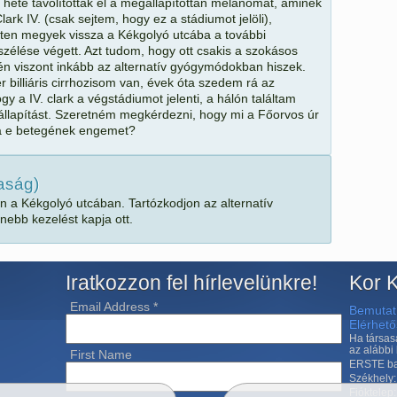
t hete távolították el a megállapítottan melanómát, aminek
rk IV. (csak sejtem, hogy ez a stádiumot jelöli),
ten megyek vissza a Kékgolyó utcába a további
zélése végett. Azt tudom, hogy ott csakis a szokásos
én viszont inkább az alternatív gyógymódokban hiszek.
r billiáris cirrhozisom van, évek óta szedem rá az
ogy a IV. clark a végstádiumot jelenti, a hálón találtam
llapítást. Szeretném megkérdezni, hogy mi a Főorvos úr
na e betegének engemet?
saság)
n a Kékgolyó utcában. Tartózkodjon az alternatív
ebb kezelést kapja ott.
Iratkozzon fel hírlevelünkre!
Kor K
Email Address
*
Bemutat
Elérhet
Ha társas
az alábbi
First Name
ERSTE ba
Székhely:
Fióktelep