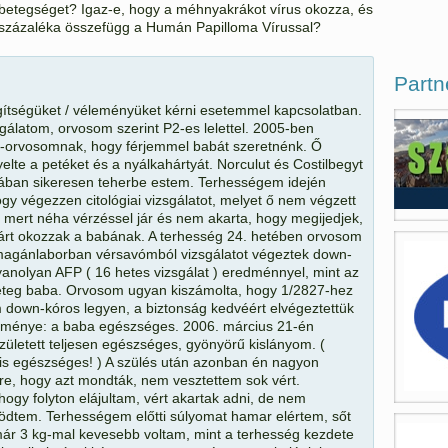
a betegséget? Igaz-e, hogy a méhnyakrákot vírus okozza, és
százaléka összefügg a Humán Papilloma Vírussal?
Partn
gítségüket / véleményüket kérni esetemmel kapcsolatban.
zsgálatom, orvosom szerint P2-es lelettel. 2005-ben
orvosomnak, hogy férjemmel babát szeretnénk. Ő
yelte a petéket és a nyálkahártyát. Norculut és Costilbegyt
niusában sikeresen teherbe estem. Terhességem idején
y végezzen citológiai vizsgálatot, melyet ő nem végzett
, mert néha vérzéssel jár és nem akarta, hogy megijedjek,
rt okozzak a babának. A terhesség 24. hetében orvosom
agánlaborban vérsavómból vizsgálatot végeztek down-
yanolyan AFP ( 16 hetes vizsgálat ) eredménnyel, mint az
beteg baba. Orvosom ugyan kiszámolta, hogy 1/2827-hez
 down-kóros legyen, a biztonság kedvéért elvégeztettük
redménye: a baba egészséges. 2006. március 21-én
zületett teljesen egészséges, gyönyörű kislányom. (
is egészséges! ) A szülés után azonban én nagyon
re, hogy azt mondták, nem vesztettem sok vért.
ogy folyton elájultam, vért akartak adni, de nem
södtem. Terhességem előtti súlyomat hamar elértem, sőt
ár 3 kg-mal kevesebb voltam, mint a terhesség kezdete