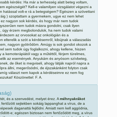
tosabb kérdés: Ha már a terhesség alatt beteg voltam,
m egészségét? Kell-e valamilyen vizsgálatot végezni a
ön hatással volt-e rá a betegségem? Egészen a szövettani
oráig ) szoptattam a gyermekem, ugye ez nem lehet
 ez nagyon sok kérdés, és hogy már nem tudok
egyszerűen nem tudok másra gondolni, csak ilyen
n, úgy érzem megbolondulok, ha nem tudok valami
a kérdezem az orvosokat az onkológián és a
 elterelik a szót a kérdésemről, kibújnak a válaszadás
ekem, nagyon gyötrődöm. Amúgy is sok gondot okozok a
 sem tudok úgy foglalkozni, ahogy kellene, hiszen
 a kemoterápiától vagy a műtéttől, férjem türelmes,
elik az események. Anyukám és anyósom szívbeteg,
enek, de őket is megviseli, ahogy látják napról napra a
pra állni, megerősödni, de éjszakánként folyton csak
 amíg választ nem kapok a kérdéseimre ez nem fog
szukat! Köszönettel: F. A.
saság)
etét, és a szenvedést, melyet érez. A
méhnyakrákot
a fertőzött sejtekben sokáig lappanghat a vírus, de a
 képesek daganattá fejlődni. Amiatt nem kell aggódnia,
dött-e; egészen biztosan nem fertőződött meg, a vírus