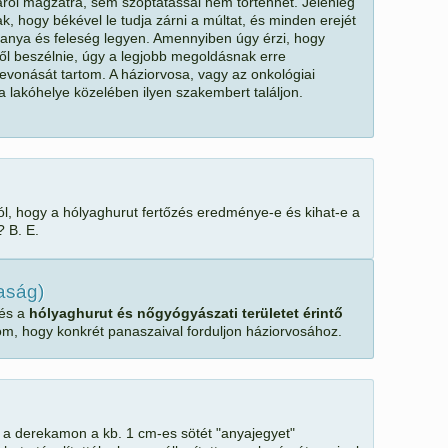
ról magzatra, sem szoptatással nem történhet. Jelenleg
k, hogy békével le tudja zárni a múltat, és minden erejét
jó anya és feleség legyen. Amennyiben úgy érzi, hogy
ől beszélnie, úgy a legjobb megoldásnak erre
evonását tartom. A háziorvosa, vagy az onkológiai
a lakóhelye közelében ilyen szakembert találjon.
ól, hogy a hólyaghurut fertőzés eredménye-e és kihat-e a
 B. E.
saság)
gés a
hólyaghurut és nőgyógyászati területet érintő
om, hogy konkrét panaszaival forduljon háziorvosához.
 a derekamon a kb. 1 cm-es sötét "anyajegyet"