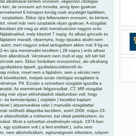
gálat alkalmával kértem orvosom, végezzen citológiai
m kéri, de orvosom azt mondta, amíg ilyen gyakran
yermekemet 6 hónapos koráig csak anyatejjel tápláltam,
 szoptattam. Ekkor újra felkerestem orvosom, és kértem,
atot, mivel már nem szoptatok olyan gyakran. A vizsgálat
mberében jött meg az első menstruációm nagyon erős
 fájdalmakkal, mely kitartott 7 napig. Az alhasi görcsök és
i fájdalom maradt, olyannyira, hogy éjszaka aludni sem
 azért, mert nagyon sokat tartogattam akkor már 9 kg-os
-én újra menstruálni kezdtem ( 28 napra ) erős alhasi
dalom állandósult. Vérzésem nem múlt el egy, sőt két hét
 görcsök sem. Ekkor fordultam orvosomhoz, aki ultrahang
 gyulladásra tippelt, gyulladáscsökkentőt és
Pár nap múlva, mivel sem a fájdalom, sem a vérzés nem
ok következtek, melyek során citológiai vizsgálatot is
dménye: P4. Ezután a szövettani vizsgálat igazolta a
natát. Az események felgyorsultak, CT, MR vizsgálat
gség már olyan előrehaladott stádiumban volt, hogy
r- és kemoterápiás ( cisplatin ) kezelést kaptam
vel ( átszenvedése után ) manuális vizsgálattal
 már műthető állapotba kerültem, ezért 2006. május 23-
 eltávolították a méhemet, bal oldali petefészkem, és
mókat. Most a szövettan eredményét várjuk. 1974-ben
 egy szülésem volt ( a fent említett ), soha nem
, nem alkoholizáltam, egészségesen étkeztem, súlyom