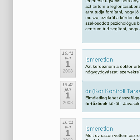
terjedése ugyanis sem anyá
azt tartom a legfontosabbna
arra tudja fordítani, hogy 
muszáj ezekről a kérdésekr
szakosodott pszichológus b
centrum tud segíteni, hogy 
16:41
jan
ismeretlen
1
Azt kérdezném a doktor úrt
2008
nőgygyógyászati szervekre?
16:42
jan
dr (Kor Kontroll Tar
1
Elméletileg lehet összefüg
2008
fertőzések
között. Javasol
16:11
jan
ismeretlen
1
Múlt év őszén vettem észre
2008