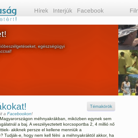
Hírek
Interjúk
Facebook
Fi
t!
ióbeszélgetéseket, egészségügyi
áccsal!
ákokat!
Témakörök
it a
Facebookon
!
 Magyarországon méhnyakrákban, miközben egynek sem
gálatnál a baj. A veszélyeztetett korcsoportba 2, 4 millió nő
öttiek- akiknek persze el kellene menniük a
e? Tudják-e, hogy nem kell félni a méhnyakráktól akkor, ha