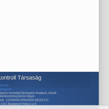
ontroll Társaság
kozás
őségeink
águnk munkáját támogatni óhajtaná, kérjük
 bankszámlaszámon tegye:
nk : 11600006-00000000-98162147
 1021 Budapest Völgy u u 5.
: 600 Kecskemét Munkácsy Mihály u 6.