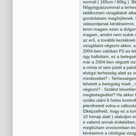
normál ( 165cm / 60kg ). Bé
Nőgyógyászommal a terhessé
találkoztam vizsgálatok alk
gondolataim megőrjítenek.
válaszoljanak kérdéseimre,
tenni magam ezen a dolgon
magam, amiért nem tudok mo
az erő, a további kezelések 
vizsgálatot végezni akkor, a
2004-ben valóban P2-es lett
úgy hallottam, ez a betegség
már a 2004-ben végzett vizs
a minta el sem jutott a pat
elvégzi terhesség alatt az o
mindezeket? - Terhességem
lehetett a betegség miatt „ 
végezni? - Szülést követőe
megbetegedést? Ha akkor ki
szülés utáni 6 hetes kontrol
jelenthetett volna-e változ
Elképzelhető, hogy ez a tum
10 hónap alatt ) alakuljon é
e valamit annak érdekében,
megbíztam orvosomban és 
kérésemre a citológiai vizs