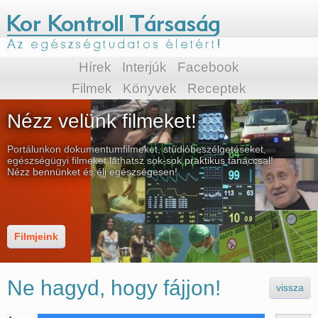
Hírek
Interjúk
Facebook
Filmek
Könyvek
Receptek
Nézz velünk filmeket!
Portálunkon dokumentumfilmeket, stúdióbeszélgetéseket,
egészségügyi filmeket láthatsz sok-sok praktikus tanáccsal!
Nézz bennünket és élj egészségesen!
Filmjeink
Ne hagyd, hogy fájjon!
vissza