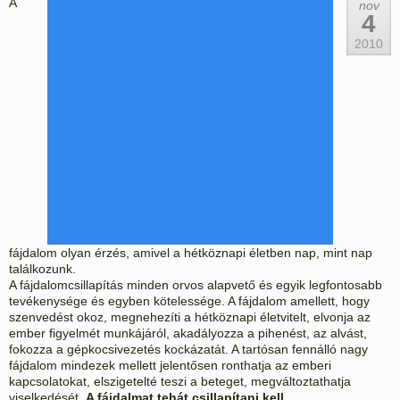
A
nov
4
2010
fájdalom olyan érzés, amivel a hétköznapi életben nap, mint nap
találkozunk.
A fájdalomcsillapítás minden orvos alapvető és egyik legfontosabb
tevékenysége és egyben kötelessége. A fájdalom amellett, hogy
szenvedést okoz, megnehezíti a hétköznapi életvitelt, elvonja az
ember figyelmét munkájáról, akadályozza a pihenést, az alvást,
fokozza a gépkocsivezetés kockázatát. A tartósan fennálló nagy
fájdalom mindezek mellett jelentősen ronthatja az emberi
kapcsolatokat, elszigetelté teszi a beteget, megváltoztathatja
viselkedését.
A fájdalmat tehát csillapítani kell.