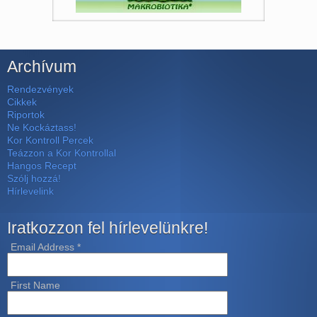
Archívum
Rendezvények
Cikkek
Riportok
Ne Kockáztass!
Kor Kontroll Percek
Teázzon a Kor Kontrollal
Hangos Recept
Szólj hozzá!
Hírlevelink
Iratkozzon fel hírlevelünkre!
Email Address
*
First Name