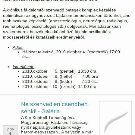
A krónikus fájdalomtól szenvedő betegek komplex kezelése
optimálisan az úgynevezett fájdalom ambulanciákon történhet, ahol
több szakma képviselői (aneszteziológus, neurológus, radiológus,
reumatológus, pszichológus stb.) dolgoznak. Mai adásunkban
szakemberek beszélnek a különböző fájdalomcsillapítási
módszerekről és kutatásaik eredményeiről.
Adás:
Hálózat televízió, 2010.október 4. (csötörtök) 17:00
óra.
Ismétlések:
2010.október 5. (péntek) 13:30 óra
2010. október 8. (hétfő) 7:00 óra
2010. október 9. (kedd) 7:30 óra
2010. október 10. (szerda) 14:00 óra
Ne szenvedjen csendben
senki! - Galéria
A Kor Kontroll Társaság és a
Magyarországi Fájdalom Társaság
nyílt napjára gyülekeztünk vagy
nov
három-négyszázan.. A helyszín a már