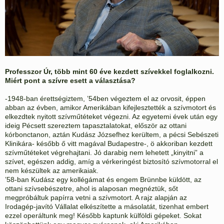
Professzor Úr, több mint 60 éve kezdett szívekkel foglalkozni.
Miért pont a szívre esett a választása?
-1948-ban érettségiztem, ’54ben végeztem el az orvosit, éppen
abban az évben, amikor Amerikában kifejlesztették a szívmotort és
elkezdtek nyitott szívműtéteket végezni. Az egyetemi évek után egy
ideig Pécsett szereztem tapasztalatokat, először az ottani
kórbonctanon, aztán Kudász Józsefhez kerültem, a pécsi Sebészeti
Klinikára- később ő vitt magával Budapestre-, ö akkoriban kezdett
szívműtéteket végrehajtani. Jó darabig nem lehetett „kinyitni” a
szívet, egészen addig, amíg a vérkeringést biztosító szívmotorral el
nem készültek az amerikaiak.
’58-ban Kudász egy kollégámat és engem Brünnbe küldött, az
ottani szívsebészetre, ahol is alaposan megnéztük, sőt
megpróbáltuk papírra vetni a szívmotort. A rajz alapján az
Irodagép-javító Vállalat elkészítette a másolatát, tizenhat embert
ezzel operáltunk meg! Később kaptunk külföldi gépeket. Sokat