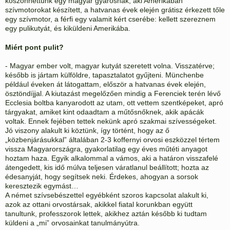
köszönhettünk egy magyar gyárosnak, aki Amerikában
szívmotorokat készített, a hatvanas évek elején grátisz érkezett tőle
egy szívmotor, a férfi egy valamit kért cserébe: kellett szereznem
egy pulikutyát, és kiküldeni Amerikába.
Miért pont pulit?
- Magyar ember volt, magyar kutyát szeretett volna. Visszatérve;
később is jártam külföldre, tapasztalatot gyűjteni. Münchenbe
például éveken át látogattam, először a hatvanas évek elején,
ösztöndíjjal. A kiutazást megelőzően mindig a Ferenciek terén lévő
Ecclesia boltba kanyarodott az utam, ott vettem szentképeket, apró
tárgyakat, amiket kint odaadtam a műtősnőknek, akik apácák
voltak. Ennek fejében tettek nekünk apró szakmai szívességeket.
Jó viszony alakult ki köztünk, így történt, hogy az ő
„közbenjárásukkal” általában 2-3 koffernyi orvosi eszközzel tértem
vissza Magyarországra, gyakorlatilag egy éves műtéti anyagot
hoztam haza. Egyik alkalommal a vámos, aki a határon visszafelé
átengedett, kis idő múlva teljesen váratlanul beállított; hozta az
édesanyját, hogy segítsek neki. Érdekes, ahogyan a sorsok
keresztezik egymást…
A német szívsebészettel egyébként szoros kapcsolat alakult ki,
azok az ottani orvostársak, akikkel fiatal korunkban együtt
tanultunk, professzorok lettek, akikhez aztán később ki tudtam
küldeni a „mi” orvosainkat tanulmányútra.