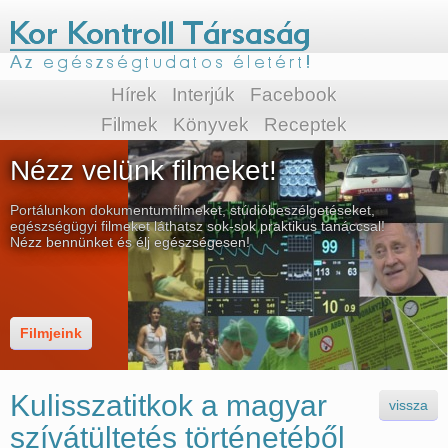
Hírek
Interjúk
Facebook
Filmek
Könyvek
Receptek
Nézz velünk filmeket!
Portálunkon dokumentumfilmeket, stúdióbeszélgetéseket,
egészségügyi filmeket láthatsz sok-sok praktikus tanáccsal!
Nézz bennünket és élj egészségesen!
Filmjeink
Kulisszatitkok a magyar
vissza
szívátültetés történetéből