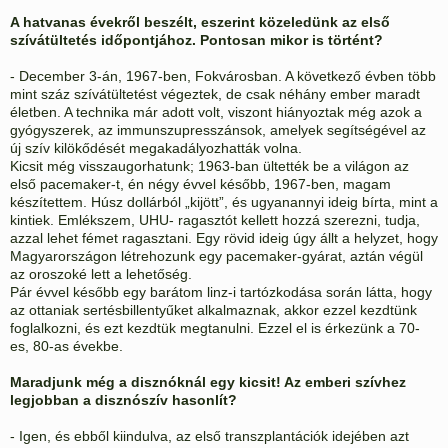
A hatvanas évekről beszélt, eszerint közeledünk az első
szívátültetés időpontjához. Pontosan mikor is történt?
- December 3-án, 1967-ben, Fokvárosban. A következő évben több
mint száz szívátültetést végeztek, de csak néhány ember maradt
életben. A technika már adott volt, viszont hiányoztak még azok a
gyógyszerek, az immunszupresszánsok, amelyek segítségével az
új szív kilökődését megakadályozhatták volna.
Kicsit még visszaugorhatunk; 1963-ban ültették be a világon az
első pacemaker-t, én négy évvel később, 1967-ben, magam
készítettem. Húsz dollárból „kijött”, és ugyanannyi ideig bírta, mint a
kintiek. Emlékszem, UHU- ragasztót kellett hozzá szerezni, tudja,
azzal lehet fémet ragasztani. Egy rövid ideig úgy állt a helyzet, hogy
Magyarországon létrehozunk egy pacemaker-gyárat, aztán végül
az oroszoké lett a lehetőség.
Pár évvel később egy barátom linz-i tartózkodása során látta, hogy
az ottaniak sertésbillentyűket alkalmaznak, akkor ezzel kezdtünk
foglalkozni, és ezt kezdtük megtanulni. Ezzel el is érkezünk a 70-
es, 80-as évekbe.
Maradjunk még a disznóknál egy kicsit! Az emberi szívhez
legjobban a disznószív hasonlít?
- Igen, és ebből kiindulva, az első transzplantációk idejében azt