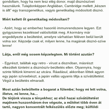
gondoltam, hogy ha nem lesz elég donor, majd disznószívet
használunk. Tulajdonképpen Angliában, Cambridge mellett „készen
is állt” egy transzgenetikus, vagyis genetikailag módosított disznó.
Miért kellett őt genetikailag módosítani?
- Azért, hogy az emberhez hasonló immunrendszere legyen. Ezt
gyógyszeres kezeléssel valósították meg. A kormány már
engedélyezte a beültetést, amelyre várhatóan féléven belül került
volna sor. Képzelje csak el, milyen lenne, ha magának disznó-szíve
lenne!
Látja, erről még sosem képzelegtem. Mi történt azután?
- Egyrészt, találtak egy retro - vírust a disznóban, másrészt
elkezdtek tüntetni a disznószív-beültetés ellen. Olyannyira, hogy
szinte féltünk kimenni az utcára. Ráadásul, akkoriban lőttek agyon
egy japán szívsebészt, a japán vallás ugyanis tiltja a szívátültetést.
Végül a beültetés elmaradt.
Most aztán beleültette a bogarat a fülembe; hogy mi lett volna,
illetve, mi lenne, ha…
De térjünk vissza a tényekhez; az első hazai szívátültetést
majdnem huszonhárom éve végezte, a műtétet több éven át
tartó, nagyon koncentrált felkészülés előzte meg; külföldi