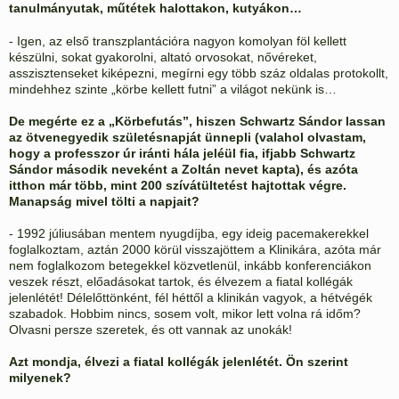
tanulmányutak, műtétek halottakon, kutyákon…
- Igen, az első transzplantációra nagyon komolyan föl kellett
készülni, sokat gyakorolni, altató orvosokat, nővéreket,
asszisztenseket kiképezni, megírni egy több száz oldalas protokollt,
mindehhez szinte „körbe kellett futni” a világot nekünk is…
De megérte ez a „Körbefutás”, hiszen Schwartz Sándor lassan
az ötvenegyedik születésnapját ünnepli (valahol olvastam,
hogy a professzor úr iránti hála jeléül fia, ifjabb Schwartz
Sándor második neveként a Zoltán nevet kapta), és azóta
itthon már több, mint 200 szívátültetést hajtottak végre.
Manapság mivel tölti a napjait?
- 1992 júliusában mentem nyugdíjba, egy ideig pacemakerekkel
foglalkoztam, aztán 2000 körül visszajöttem a Klinikára, azóta már
nem foglalkozom betegekkel közvetlenül, inkább konferenciákon
veszek részt, előadásokat tartok, és élvezem a fiatal kollégák
jelenlétét! Délelőttönként, fél héttől a klinikán vagyok, a hétvégék
szabadok. Hobbim nincs, sosem volt, mikor lett volna rá időm?
Olvasni persze szeretek, és ott vannak az unokák!
Azt mondja, élvezi a fiatal kollégák jelenlétét. Ön szerint
milyenek?