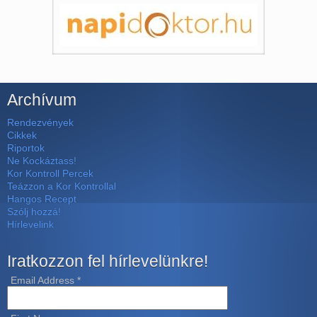
Archívum
Rendezvények
Cikkek
Riportok
Ne Kockáztass!
Kor Kontroll Percek
Teázzon a Kor Kontrollal
Hangos Recept
Szólj hozzá!
Hírlevelink
Iratkozzon fel hírlevelünkre!
Email Address
*