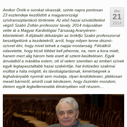
Amikor Önök e sorokat olvassák, szinte napra pontosan
dec
21
23 esztendeje kezdődött a magyarországi
szívtranszplantáció története. Az első hazai szívátültetést
2014
végző Szabó Zoltán professzor tavaly, 2014 májusában
vette át a Magyar Kardiológiai Társaság Aranyérem-
kitüntetését. A díjátadó délutánján az örökifjú Szabó professzorral
beszélgettünk a kezdetekről, arról, hogy milyen lenne disznó-
szívvel élni, hogy mivel telnek a napjai mostanság. Félvállról
odavetette, hogy kicsit többet kell pihennie, na, nem a kora miatt,
hanem mert alig három hete esett át sztent-beültetésen. Egyik
ámulatból a másikba estem; ott ül velem szemben az emberi szívek
egyik legtapasztaltabb hazai szakértője, hat évtizedes szakmai
múlttal a háta mögött, és távolságtartásnak, kimértségnek a
leghalványabb nyomát sem mutatja, olyan lendületesen, játékosan
mesél bármiről, amiről csak kérdezem, hogy őszintén mondom,
életem egyik legkellemesebb élményében volt részem…