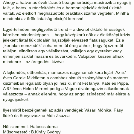
Ahogy a hatvanas évek lázadó beatgenerációja masírozik a nyugdíj
felé, a botox, a ráncfeltöltés és a hormoninjekciók óriási üzletté
váltak. Az életkort meghazudtoló praktikák száma végtelen. Mintha
mindenki az örök fiatalság elixírjét keresné!
Egyértelműen megfigyelhető trend – a divatot diktáló hírességek
köreiben mindenképpen –, hogy középkorú nők az életközépi krízis
jeleként fiatal fiúk oldalán hajszolják elveszett fiatalságukat. Ez a
„kortalan nemzedék” soha nem túl öreg ahhoz, hogy új szeretőt
találjon, elindítson egy vállalkozást, vállaljon egy gyereket vagy
elmenjen sziklát mászni és búvárkodni. Valójában készen állnak
mindenre – az öregedést kivéve.
A fejkendős, otthonkás, mamuszos nagymamák kora lejárt. Az 57
éves Carole Middleton a combhoz simuló szoknyáiban és motoros
csizmáiban legalább olyan jól néz ki, mint két lánya, Kate és Pippa.
A 67 éves Helen Mirrent pedig a Vogue divatmagazin stílusikonnak
választotta – annak ellenére, hogy az angol színésznő már elérte a
nyugdíjaskort.
Ilyesmiről beszélgetnek az adás vendégei: Vásári Mónika, Fásy
Ildikó és Bunyeváczné Méh Zsuzsa
Női szemmel- Hatoscsatorna
Műsorvezető : B.Király Györgyi