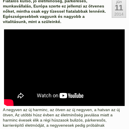
Fiatalos külső, jó életminőség, párkeresés,
jún
11
munkavállalás, Európa szerte ez jellemzi az ötvenes
nőket, mintha csak egy tízessel fiatalabbak lennénk.
2014
Egészségesebbek vagyunk és nagyobb a
vitalitásunk, mint a szüleinké.
A negyven az új harminc, az ötven az új negyven, a hatvan az új
ötven, Az utóbbi húsz évben az életminőség javulása miatt a
harminc évesek élik a régi húszasok bulizós, párkeresős,
karrierépítő életmódját, a negyvenesek pedig próbálnak