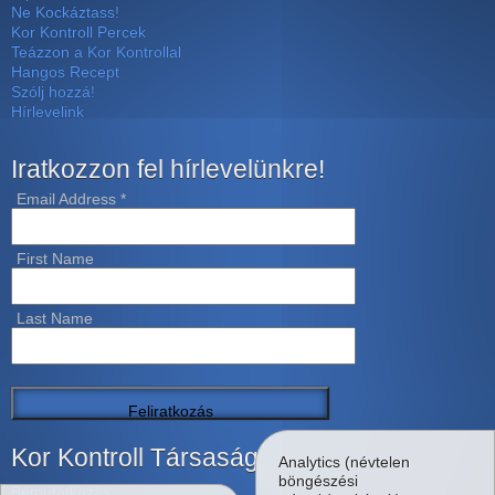
Ne Kockáztass!
Kor Kontroll Percek
Teázzon a Kor Kontrollal
Hangos Recept
Szólj hozzá!
Hírlevelink
Iratkozzon fel hírlevelünkre!
Email Address
*
First Name
Last Name
Kor Kontroll Társaság
Analytics (névtelen
böngészési
Bemutatkozás