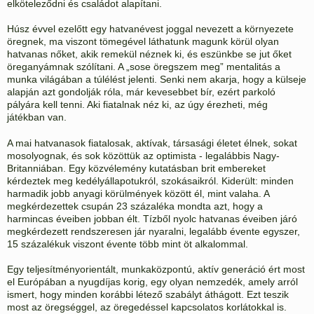
elköteleződni és családot alapítani.
Húsz évvel ezelőtt egy hatvanévest joggal nevezett a környezete
öregnek, ma viszont tömegével láthatunk magunk körül olyan
hatvanas nőket, akik remekül néznek ki, és eszünkbe se jut őket
öreganyámnak szólítani. A „sose öregszem meg” mentalitás a
munka világában a túlélést jelenti. Senki nem akarja, hogy a külseje
alapján azt gondolják róla, már kevesebbet bír, ezért parkoló
pályára kell tenni. Aki fiatalnak néz ki, az úgy érezheti, még
játékban van.
A mai hatvanasok fiatalosak, aktívak, társasági életet élnek, sokat
mosolyognak, és sok közöttük az optimista - legalábbis Nagy-
Britanniában. Egy közvélemény kutatásban brit embereket
kérdeztek meg kedélyállapotukról, szokásaikról. Kiderült: minden
harmadik jobb anyagi körülmények között él, mint valaha. A
megkérdezettek csupán 23 százaléka mondta azt, hogy a
harmincas éveiben jobban élt. Tízből nyolc hatvanas éveiben járó
megkérdezett rendszeresen jár nyaralni, legalább évente egyszer,
15 százalékuk viszont évente több mint öt alkalommal.
Egy teljesítményorientált, munkaközpontú, aktív generáció ért most
el Európában a nyugdíjas korig, egy olyan nemzedék, amely arról
ismert, hogy minden korábbi létező szabályt áthágott. Ezt teszik
most az öregséggel, az öregedéssel kapcsolatos korlátokkal is.