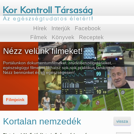
Hírek
Interjúk
Facebook
Filmek
Könyvek
Receptek
Nézz velünk filmeket!
Portálunkon dokumentumfilmeket, stúdióbeszélgetéseket,
egészségügyi filmeket láthatsz sok-sok praktikus tanáccsal!
Nézz bennünket és élj egészségesen!
Filmjeink
Kortalan nemzedék
vissza