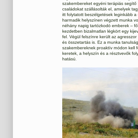
szakembereket egyéni terápiás segítő 
családokat szállásolták el, amelyek ta
itt folytatott beszélgetések leginkább a 
harmadik helyszínen végzett munka vo
néhány napig tartózkodó emberek – fő
kezdetben bizalmatlan légkört egy kije
fel. Végül felszínre került az agresszo
és összetartás is. Ez a munka tanulság
szakembereknek proaktív módon kell fel
keretek, a helyszín és a résztvevők fo
hatású.