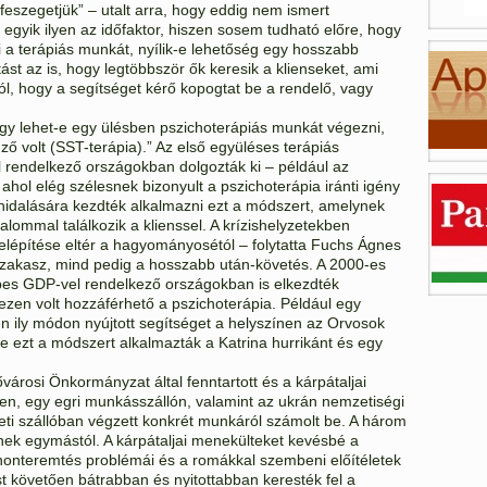
 feszegetjük” – utalt arra, hogy eddig nem ismert
gyik ilyen az időfaktor, hiszen sosem tudható előre, hogy
i a terápiás munkát, nyílik-e lehetőség egy hosszabb
ást az is, hogy legtöbbször ők keresik a klienseket, ami
l, hogy a segítséget kérő kopogtat be a rendelő, vagy
ogy lehet-e egy ülésben pszichoterápiás munkát végezni,
ző volt (SST-terápia).” Az első együléses terápiás
rendelkező országokban dolgozták ki – például az
ol elég szélesnek bizonyult a pszichoterápia iránti igény
thidalására kezdték alkalmazni ezt a módszert, amelynek
alommal találkozik a klienssel. A krízishelyzetekben
elépítése eltér a hagyományosétól – folytatta Fuchs Ágnes
 szakasz, mind pedig a hosszabb után-követés. A 2000-es
pes GDP-vel rendelkező országokban is elkezdték
ezen volt hozzáférhető a pszichoterápia. Például egy
en ily módon nyújtott segítséget a helyszínen az Orvosok
e ezt a módszert alkalmazták a Katrina hurrikánt és egy
árosi Önkormányzat által fenntartott és a kárpátaljai
nen, egy egri munkásszállón, valamint az ukrán nemzetiségi
ületi szállóban végzett konkrét munkáról számolt be. A három
rnek egymástól. A kárpátaljai menekülteket kevésbé a
honteremtés problémái és a romákkal szembeni előítéletek
st követően bátrabban és nyitottabban keresték fel a