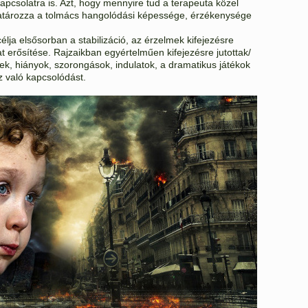
kapcsolatra is. Azt, hogy mennyire tud a terapeuta közel
atározza a tolmács hangolódási képessége, érzékenysége
lja elsősorban a stabilizáció, az érzelmek kifejezésre
t erősítése. Rajzaikban egyértelműen kifejezésre jutottak/
ek, hiányok, szorongások, indulatok, a dramatikus játékok
z való kapcsolódást.