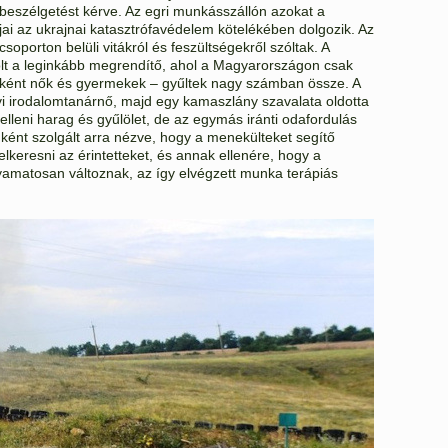
beszélgetést kérve. Az egri munkásszállón azokat a
gjai az ukrajnai katasztrófavédelem kötelékében dolgozik. Az
csoporton belüli vitákról és feszültségekről szóltak. A
lt a leginkább megrendítő, ahol a Magyarországon csak
ként nők és gyermekek – gyűltek nagy számban össze. A
vi irodalomtanárnő, majd egy kamaszlány szavalata oldotta
r elleni harag és gyűlölet, de az egymás iránti odafordulás
ként szolgált arra nézve, hogy a menekülteket segítő
keresni az érintetteket, és annak ellenére, hogy a
lyamatosan változnak, az így elvégzett munka terápiás