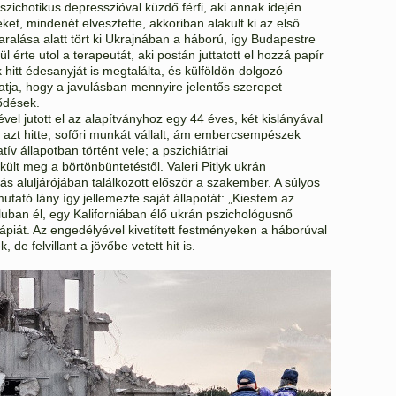
szichotikus depresszióval küzdő férfi, aki annak idején
t, mindenét elvesztette, akkoriban alakult ki az első
alása alatt tört ki Ukrajnában a háború, így Budapestre
l érte utol a terapeutát, aki postán juttatott el hozzá papír
hitt édesanyját is megtalálta, és külföldön dolgozó
utatja, hogy a javulásban mennyire jelentős szerepet
ődések.
vel jutott el az alapítványhoz egy 44 éves, két kislányával
i azt hitte, sofőri munkát vállalt, ám embercsempészek
ív állapotban történt vele; a pszichiátriai
t meg a börtönbüntetéstől. Valeri Pitlyk ukrán
ás aluljárójában találkozott először a szakember. A súlyos
utató lány így jellemezte saját állapotát: „Kiestem az
aluban él, egy Kaliforniában élő ukrán pszichológusnő
rápiát. Az engedélyével kivetített festményeken a háborúval
de felvillant a jövőbe vetett hit is.