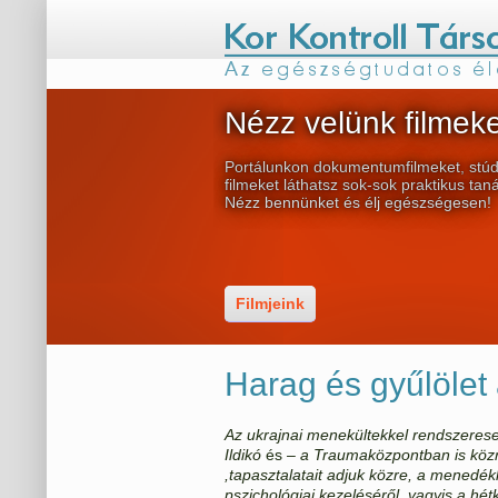
Nézz velünk filmeke
Portálunkon dokumentumfilmeket, stúd
filmeket láthatsz sok-sok praktikus tan
Nézz bennünket és élj egészségesen!
Filmjeink
Harag és gyűlölet 
Az ukrajnai menekültekkel rendszerese
Ildikó
és
– a Traumaközpontban is köz
,
tapasztalatait adjuk közre, a
menedékké
pszichológiai kezelés
éről, vagyis a hé