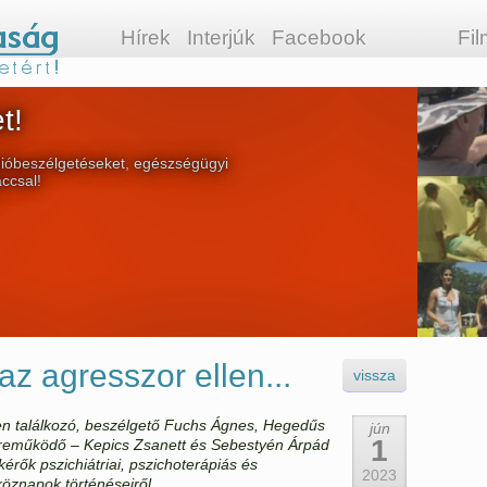
Hírek
Interjúk
Facebook
Fi
t!
ióbeszélgetéseket, egészségügyi
áccsal!
az agresszor ellen...
vissza
n találkozó, beszélgető
Fuchs Ágnes, Hegedűs
jún
1
reműködő – Kepics Zsanett és Sebestyén Árpád
rők pszichiátriai, pszichoterápiás és
2023
tköznapok történéseir
ől.