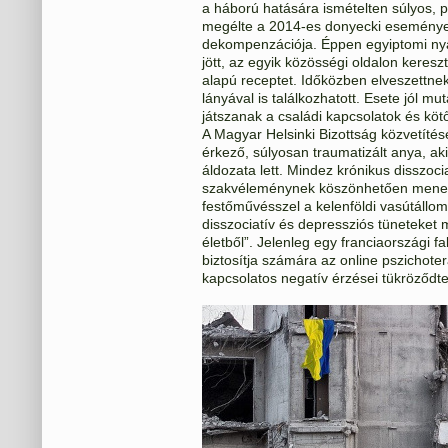
a háború hatására ismételten súlyos, p
megélte a 2014-es donyecki eseményeke
dekompenzációja. Éppen egyiptomi nyar
jött, az egyik közösségi oldalon keresztü
alapú receptet. Időközben elveszettnek 
lányával is találkozhatott. Esete jól m
játszanak a családi kapcsolatok és köt
A Magyar Helsinki Bizottság közvetítésé
érkező, súlyosan traumatizált anya, ak
áldozata lett. Mindez krónikus disszociat
szakvéleménynek köszönhetően menekül
festőművésszel a kelenföldi vasútállom
disszociatív és depressziós tüneteket m
életből”. Jelenleg egy franciaországi f
biztosítja számára az online pszichote
kapcsolatos negatív érzései tükröződtek, 