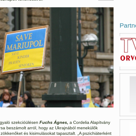
Partn
árgyaló szekcióülésen
Fuchs Ágnes,
a Cordelia Alapítvány
rsa beszámolt arról, hogy az Ukrajnából menekülők
 zökkenőket és kisimulásokat tapasztalt. „A pszichiáterként