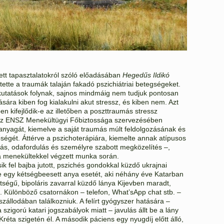
ett tapasztalatokról szóló előadásában
Hegedűs Ildikó
tette a traumák talaján fakadó pszichiátriai betegségeket.
s kutatások folynak, sajnos mindmáig nem tudjuk pontosan
sára kiben fog kialakulni akut stressz, és kiben nem. Azt
n kifejlődik-e az illetőben a poszttraumás stressz
 az ENSZ Menekültügyi Főbiztossága szervezésében
 anyagát, kiemelve a saját traumás múlt feldolgozásának és
ségét. Áttérve a pszichoterápiára, kiemelte annak atípusos
gadás, odafordulás és személyre szabott megközelítés –,
a menekültekkel végzett munka során.
sik fel bajba jutott, pszichés gondokkal küzdő ukrajnai
e egy kétségbeesett anya esetét, aki néhány éve Katarban
ttségű, bipoláris zavarral küzdő lánya Kijevben maradt,
 Különböző csatornákon – telefon, What’sApp chat stb. –
szállodában találkozniuk. A felírt gyógyszer hatására –
szigorú katari jogszabályok miatt – javulás állt be a lány
Kréta szigetén él. A második páciens egy nyugdíj előtt álló,