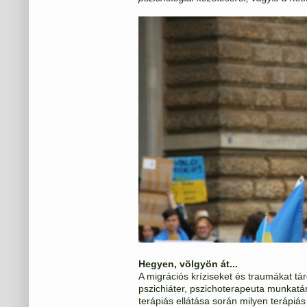
Hegyen, völgyön át...
A migrációs kríziseket és traumákat t
pszichiáter, pszichoterapeuta munkatá
terápiás ellátása során milyen terápiás