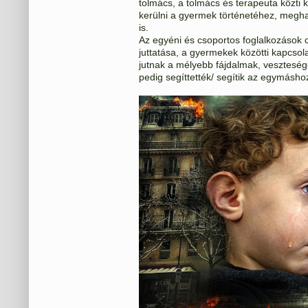
tolmács, a tolmács és terapeuta közti 
kerülni a gyermek történetéhez, megh
is.
Az egyéni és csoportos foglalkozások cé
juttatása, a gyermekek közötti kapcsola
jutnak a mélyebb fájdalmak, veszteség
pedig segíttették/ segítik az egymásho