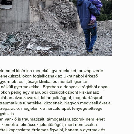
yelemmel kísérik a menekült gyermekeket, országszerte
enekültszállókon foglalkoznak az Ukrajnából érkező
gyermek- és ifjúsági klinikai és mentálhigiéniai
 nélküli gyermekekkel, Egerben a donyecki régióból anyai
lnokon pedig egy mariupoli dzsúdóközpont kiskamasz
ltalában alvászavarral, lehangoltsággal, magatartásprob-
traumatikus tünetekkel küzdenek. Nagyon megviseli őket a
 szeparáció, megjelenik a harcoló apák fenyegetettsége
gyász is.
n van- ő is traumatizált, támogatásra szorul- nem lehet
t kiemeli a tolmácsok jelentőségét, mert nem csak a
ételi kapcsolatra érdemes figyelni, hanem a gyermek és