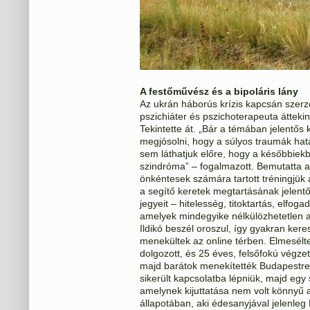
A festőművész és a bipoláris lány
Az ukrán háborús krízis kapcsán szerz
pszichiáter és pszichoterapeuta áttekin
Tekintette át. „Bár a témában jelentő
megjósolni, hogy a súlyos traumák hatá
sem láthatjuk előre, hogy a későbbiekbe
szindróma” – fogalmazott. Bemutatta
önkéntesek számára tartott tréningjük
a segítő keretek megtartásának jelentő
jegyeit – hitelesség, titoktartás, elfo
amelyek mindegyike nélkülözhetetlen 
Ildikó beszél oroszul, így gyakran kere
menekültek az online térben. Elmesélt
dolgozott, és 25 éves, felsőfokú végze
majd barátok menekítették Budapestre.
sikerült kapcsolatba lépniük, majd egy 
amelynek kijuttatása nem volt könnyű a 
állapotában, aki édesanyjával jelenleg 