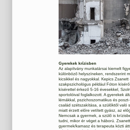
Gyerekek krízisben
Az alapítvány munkatársai kiemelt fig
különböző helyszíneken, rendszerint m
kicsikkel és nagyokkal. Kepics Zsanett 
szakpszichológus például Fóton kísérő
kísérettel érkező 5-16 évesekkel, Szo
sportolóival foglalkozott. A gyerekek á
lémákkal, pszichoszomatikus és poszt-
család szétszakítása, a szülőktől való
miatt érzett előre vetített gyász, az elő
Nemcsak a gyermek, a szülő is krízisbe
tudni, mikor ér véget a háború. Zsanet
gyermek/kamasz és terapeuta közti átt