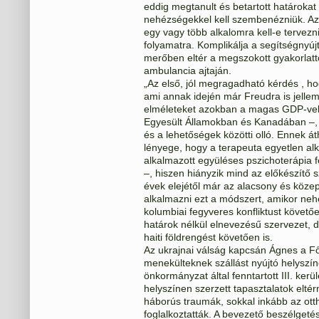
eddig megtanult és betartott határokat
nehézségekkel kell szembenézniük. Az e
egy vagy több alkalomra kell-e tervezn
folyamatra. Komplikálja a segítségnyújt
merőben eltér a megszokott gyakorlattó
ambulancia ajtaján.
„Az első, jól megragadható kérdés , h
ami annak idején már Freudra is jellem
elméleteket azokban a magas GDP-vel 
Egyesült Államokban és Kanadában –, ah
és a lehetőségek közötti olló. Ennek á
lényege, hogy a terapeuta egyetlen alk
alkalmazott együléses pszichoterápia f
–, hiszen hiányzik mind az előkészítő
évek elejétől már az alacsony és köze
alkalmazni ezt a módszert, amikor neh
kolumbiai fegyveres konfliktust követő
határok nélkül elnevezésű szervezet, d
haiti földrengést követően is.
Az ukrajnai válság kapcsán Ágnes a Főv
menekülteknek szállást nyújtó helyszí
önkormányzat által fenntartott III. ker
helyszínen szerzett tapasztalatok elté
háborús traumák, sokkal inkább az ott
foglalkoztatták. A bevezető beszélgeté