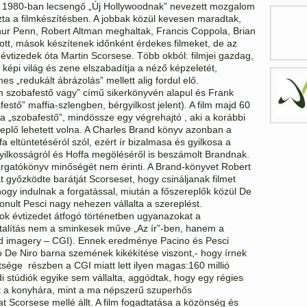
d 1980-ban lecsengő „Új Hollywoodnak” nevezett mozgalom
zta a filmkészítésben. A jobbak közül kevesen maradtak,
hur Penn, Robert Altman meghaltak, Francis Coppola, Brian
ott, mások készítenek időnként érdekes filmeket, de az
évtizedek óta Martin Scorsese. Több okból: filmjei gazdag,
 képi világ és zene elszabadítja a néző képzeletét,
es „redukált ábrázolás” mellett alig fordul elő.
om szobafestő vagy” című sikerkönyvén alapul és Frank
festő” maffia-szlengben, bérgyilkost jelent). A film majd 60
a „szobafestő”, mindössze egy végrehajtó , aki a korábbi
plő lehetett volna. A Charles Brand könyv azonban a
a eltüntetéséról szól, ezért ír bizalmasa és gyilkosa a
gyilkosságról és Hoffa megöléséről is beszámolt Brandnak.
forgatókönyv minőségét nem érinti. A Brand-könyvet Robert
t győzködte barátját Scorseset, hogy csináljanak filmet
hogy indulnak a forgatással, miután a főszereplők közül De
nult Pesci nagy nehezen vállalta a szereplést.
sok évtizedet átfogó történetben ugyanazokat a
iatalítás nem a sminkesek műve „Az ír”-ben, hanem a
ted imagery – CGI). Ennek eredménye Pacino és Pesci
ó De Niro barna szemének kikékítése viszont,- hogy írnek
ltsége részben a CGI miatt lett ilyen magas:160 millió
di stúdiók egyike sem vállalta, aggódtak, hogy egy régies
 a konyhára, mint a ma népszerű szuperhős
at Scorsese mellé állt. A film fogadtatása a közönség és