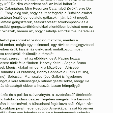
gy ír?” De Niro válaszként szól az itáliai háborús
és Cataniában. Mire Pesci „én Cataniaból jövök”, erre De
”. Ennyi elég volt, hogy az írt befogadja a Bufalino család.
sában önálló gondolatok, gátlások híján, bárkit megöl.
 felemelő gengszterek, szakszervezeti főkolomposok,és a
A korábbi gengsztertörténetekkel ellentétben bukását nem az
 okozzák, hanem az, hogy családja elfordul tőle, barátai és
áttérből parancsokat osztogató maffiózó, mentes a
éd ember, mégis egy tekintettel, egy rövidke megjegyzéssel
mjeiben őrült, hisztériás gyilkosnak mutatkozott, most,
 rendkívüli, felülmúlja a társaiét.
mult szerep, mint az előbbiek, de Al Pacino hozza
rcre tűnik fel a filmben Harvey Keitel - Angelo Bruno
l. Mégis, kifakul mindenki a közelében. A kisebb
mano (Bill Bufalino), Bobby Cannavele (Felix Ditullio),
o), Sebastian Maniscalco (Joe Gallo) is figyelemre
got,a keresetlenséget,a rafinált gesztusokat, ahogy De
gymás társaságát ebben a hosszú, lassan hömpölygő
nözés és a politika szövevényén, a „szobafestő” történetén.
lő katolikus olasz összes filmjében megjelenik a bennünk
ofán küzdelmével, a bűntudattal foglalkozó szál. Olyan zárt
, a korábban jóval megengedőbb Amerikában saját törvényei
állók élete egy fabatkát sem ért a bennfentesek számára,