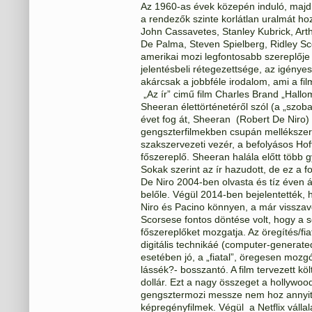
Az 1960-as évek közepén induló, maj
a rendezők szinte korlátlan uralmát ho
John Cassavetes, Stanley Kubrick, Art
De Palma, Steven Spielberg, Ridley Sc
amerikai mozi legfontosabb szereplője 
jelentésbeli rétegezettsége, az igényes
akárcsak a jobbféle irodalom, ami a film
„Az ír” cimű film Charles Brand „Hall
Sheeran élettörténetéről szól (a „szoba
évet fog át, Sheeran (Robert De Niro) 
gengszterfilmekben csupán mellékszere
szakszervezeti vezér, a befolyásos Hoff
főszereplő. Sheeran halála előtt több 
Sokak szerint az ír hazudott, de ez a 
De Niro 2004-ben olvasta és tíz éven á
belőle. Végül 2014-ben bejelentették, 
Niro és Pacino könnyen, a már visszavo
Scorsese fontos döntése volt, hogy a 
főszereplőket mozgatja. Az öregítés/f
digitális technikáé (computer-genera
esetében jó, a „fiatal”, öregesen mozg
lássék?- bosszantó. A film tervezett kö
dollár. Ezt a nagy összeget a hollywoo
gengsztermozi messze nem hoz annyit
képregényfilmek. Végül a Netflix vállal