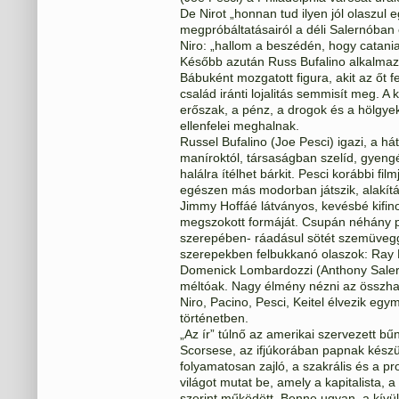
De Nirot „honnan tud ilyen jól olaszul e
megpróbáltatásairól a déli Salernóban 
Niro: „hallom a beszédén, hogy cataniai
Később azután Russ Bufalino alkalmazá
Bábuként mozgatott figura, akit az őt
család iránti lojalitás semmisít meg. 
erőszak, a pénz, a drogok és a hölgyek
ellenfelei meghalnak.
Russel Bufalino (Joe Pesci) igazi, a h
maníroktól, társaságban szelíd, gyeng
halálra ítélhet bárkit. Pesci korábbi fil
egészen más modorban játszik, alakítása
Jimmy Hoffáé látványos, kevésbé kifino
megszokott formáját. Csupán néhány pe
szerepében- ráadásul sötét szemüvegge
szerepekben felbukkanó olaszok: Ray Ro
Domenick Lombardozzi (Anthony Salern
méltóak. Nagy élmény nézni az összhan
Niro, Pacino, Pesci, Keitel élvezik e
történetben.
„Az ír” túlnő az amerikai szervezett bű
Scorsese, az ifjúkorában papnak készü
folyamatosan zajló, a szakrális és a pr
világot mutat be, amely a kapitalista
szerint működött. Benne ugyan a kívül