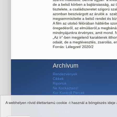
de a belső körben a bajtársiasság, az 
tisztelete, a családszeretet szigorú szab
azonban beszivárgott az árulók a szab
megsemmisítette a belső rendet és bizt
A film az utolsó félórában háttérbe szorí
öregedésről, az elmúlásról,a megbánásr
mindnyájunkra érvényes, amit mond. Nem
„Az ír”-ben megjelenő karakterek itthon
odaát, de a megtévesztés, zsarolás, 
Forrás: Lélegzet/ 2020/2
Archívum
Rendezvények
Cikkek
Riportok
Ne Kockáztass!
Kor Kontroll Percek
Teázzon a Kor Kontrollal
Hangos Recept
A webhelyen rövid élettartamú cookie -t használ a böngészés ideje a
Szólj hozzá!
Hírlevelink