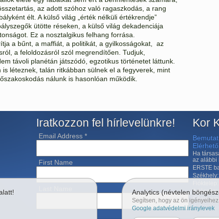
összetartás, az adott szóhoz való ragaszkodás, a rang
ályként élt. A külső világ „érték nélküli értékrendje”
ályszegők ütötte réseken, a külső világ dekadenciája
onságot. Ez a nosztalgikus felhang forrása.
tja a bűnt, a maffiát, a politikát, a gyilkosságokat, az
ól, a feloldozásról szól megrendítően. Tudjuk,
 távoli planétán játszódó, egzotikus történetet láttunk.
 is léteznek, talán ritkábban sülnek el a fegyverek, mint
erőszakoskodás nálunk is hasonlóan működik.
Iratkozzon fel hírlevelünkre!
Kor K
Email Address
*
Bemutat
Elérhet
Ha társas
az alábbi
First Name
ERSTE ba
Székhely:
Fióktelep
Last Name
Adószám:
latt!
Analytics (névtelen böngész
Cégjegyz
Segítsen, hogy az ön igényeihez 
Adatvéd
Google adatvédelmi iránylevek