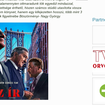
valamennyien ottmaradunk tök egyedül mindazzal,
tettsége érthető, hiszen számos stúdió utasította vissza
 nem könyvet, hanem egy kifejezetten hosszú, több mint 3
ink figyelmébe Böszörményi- Nagy György.
Partn