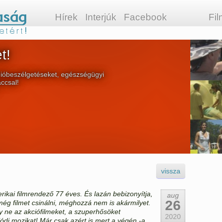
Hírek
Interjúk
Facebook
Fi
t!
ióbeszélgetéseket, egészségügyi
áccsal!
vissza
ikai filmrendező 77 éves. És lazán bebizonyítja,
aug
26
ég filmet csinálni, méghozzá nem is akármilyet.
 ne az akciófilmeket, a szuperhősöket
2020
ódi mozikat! Már csak azért is mert a végén -a