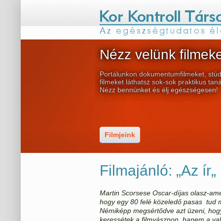
Nézz velünk filmeke
Portálunkon dokumentumfilmeket, stúd
filmeket láthatsz sok-sok praktikus tan
Nézz bennünket és élj egészségesen!
Filmjeink
Filmajánló: „Az ír„
Martin Scorsese Oscar-díjas olasz-amer
hogy egy 80 felé közeledő pasas tud m
Némiképp megsértődve azt üzeni, hogy
keressétek a filmvásznon, hanem a val