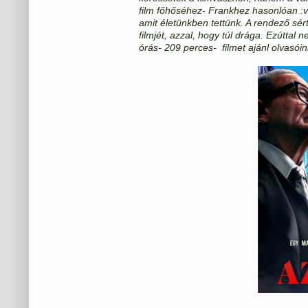
film főhőséhez- Frankhez hasonlóan :
amit életünkben tettünk. A rendező sér
filmjét, azzal, hogy túl drága. Ezúttal
órás- 209 perces- filmet ajánl olvasó