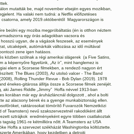
ttek.
tiválon mutatták be, majd november elsején egyes mozikban,
gjelent. Ha valaki nem tudná: a Netflix előfizetéses
ng csatorna, amely 2019.októberétől Magyarországon is
dőre beülni egy moziba megpróbáltatás (én is otthon néztem
armadszorra egy órás adagokban vacsora és
ilm hosszú ugyan, de a vágások feszesek, az események
zat, utcaképek, autómárkák változása az idő múltával
npontozó zene igen hatásos.
és közben szólnak a régi amerikai slágerek (a Five Satins,
m a képernyőre figyelünk, „Az ír”, mint hanglemez is
giai elem a Scorsese filmekben, a rendező nagyon ért
zített: The Blues (2003), Az utolsó valcer - The Band
s (2008), Rolling Thunder Revue - Bob Dylan (2019). 1978
nd énekes-gitárosa állítja össze a Scorsese filmek zenéjét.
rog, aki James Riddle „Jimmy” Hoffa névvel 1913-ban
s korában már egy áruházláncnál dolgozott , ahol a bolti
vezte az alacsony bérek és a gyenge munkabiztonság ellen.
nsofőröket, raktárosokat tömörítő Fuvarozók Nemzetközi
d of Teamsters) nevű szakszervezetnél rakodóként állt
vezett sztrájkok eredményeként egyre többen csatlakoztak
 tagság 1961-re kétmillióra nőtt. A Teamsters az USA
öke Hoffa a szervezet székházát Washingtonba költöztette.
szerte Amerikában, hogy kezdetben a detroiti