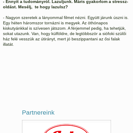
- Ennyit a tudományról. Lazuljunk. Máris gyakorlom a stressz-
oldást. Mesélj,
te hogy lazulsz?
- Nagyon szeretek a lányommal filmet nézni. Együtt járunk úszni is.
Egy héten háromszor tornázni is megyek. Az öthónapos
kiskutyánkkal is szívesen játszom. A férjemmel pedig, ha tehetjük,
sokat utazunk. Van, hogy külföldre, de legtöbbször a siófoki szülői
ház felé vesszük az útirányt, mert jó beszippantani az ősi falak
illatát.
Partnereink