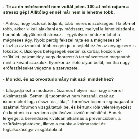
- Te az én mérésemnél nem voltál jelen. 100-at mért rajtam a
stressz gép!
Állítólag ennél már nem is lehetne több.
- Ahhoz, hogy biztosat tudjunk, több mérés is szükséges. Ha 50-nél
több, akkor ki kell alakítani egy módszert, mellyel le lehet küzdeni a
bennünk felgyülemlett stresszt. Egyik ilyen módszer lehet a
mágneses ágy. Nyolc percig fekszel rajta és a mágneses tér
ellazítja az izmokat, több oxigén jut a sejtekhez és az anyagcsere is
fokozódik. Bizonyos betegségek esetén cukorbaj, koszorúér-
szűkület, pajzsmirigy, vagy depresszió természetesen magasabb,
mint a kívánt százalék. Ilyenkor az illető olyan belül, mintha nagy
erőfeszítéseket végezne a szervezete.
- Mondd, és az orvostudomány mit szól mindehhez?
- Elfogadja ezt a módszert. Számos helyen már nagy sikerrel
alkalmazzák. Semmi új tudományt nem használ, csak az
ismereteket fogja össze és „tálalj”. Természetesen a legmagasabb
szakmai fórumon vizsgáltattuk be, és kértünk róla véleményezést
és kaptunk is a szakma ajánlásával kiváló minősítést. Ennek
lényege: a berendezés kiválóan alkalmas a prevencióban, a
szűrővizsgálatokon, illetve a munka-alkalmassági és
foglalkozásügyi vizsgálatoknál.