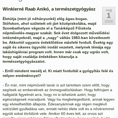
Winklerné Raab Anikó, a természetgyógyász
máj
1
Életútja (mint jó néhányunké) elég ágas-bogas.
2008
Siófokon, ahol született ott járt középiskolába, majd
Szombathelyen végezte el a Tanárképző Főiskola
népművelés-magyar szakát. Sok évet dolgozott művelődési
intézményeknél, majd a „nagy” váltás 1983-ban következett
be. Akkortól ugyanis érdeklődése másfelé fordult. Évekig egy
saját és sikeres ügynöki irodát vezetett, melynek témája egy
lakáshigiéniai program volt. Innen már csak egy ugrás volt,
hogy saját családja érdekében kitanulja a
természetgyógyászatot.
- Erről mindent mesélj el. Ki miatt fordultál a gyógyítás felé és
milyen eredménnyel?
- Én már, mint népművelő tanár is azt tartottam szem előtt, hogy
segítsek az embereknek az önmegvalósításban. Hogy felhívjam a
hallgatók figyelmét arra, hogy mi is tehetünk azért, hogy
egészségesek maradjunk. Vagy ha megbetegedtünk, annak legyen
egy elviselhetőbb állapota. Édesanyámnak egy régen meglévő
sokízületi gyulladása van, emiatt nehéz élete volt és a nővéremmel
együtt sokat törődünk vele. Amikor 60 éves lett, az orvos azt