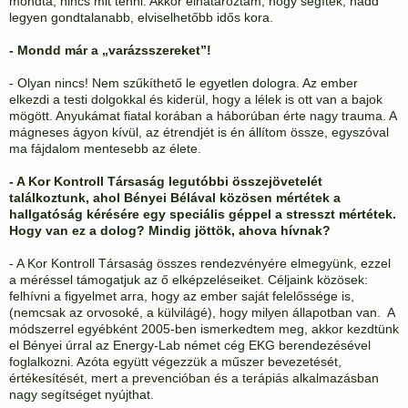
mondta, nincs mit tenni. Akkor elhatároztam, hogy segítek, hadd
legyen gondtalanabb, elviselhetőbb idős kora.
- Mondd már a „varázsszereket”!
- Olyan nincs! Nem szűkíthető le egyetlen dologra. Az ember
elkezdi a testi dolgokkal és kiderül, hogy a lélek is ott van a bajok
mögött. Anyukámat fiatal korában a háborúban érte nagy trauma. A
mágneses ágyon kívül, az étrendjét is én állítom össze, egyszóval
ma fájdalom mentesebb az élete.
- A Kor Kontroll Társaság legutóbbi összejövetelét
találkoztunk, ahol Bényei Bélával közösen mértétek a
hallgatóság kérésére egy speciális géppel a stresszt mértétek.
Hogy van ez a dolog? Mindig jöttök, ahova hívnak?
- A Kor Kontroll Társaság összes rendezvényére elmegyünk, ezzel
a méréssel támogatjuk az ő elképzeléseiket. Céljaink közösek:
felhívni a figyelmet arra, hogy az ember saját felelőssége is,
(nemcsak az orvosoké, a külvilágé), hogy milyen állapotban van. A
módszerrel egyébként 2005-ben ismerkedtem meg, akkor kezdtünk
el Bényei úrral az Energy-Lab német cég EKG berendezésével
foglalkozni. Azóta együtt végezzük a műszer bevezetését,
értékesítését, mert a prevencióban és a terápiás alkalmazásban
nagy segítséget nyújthat.