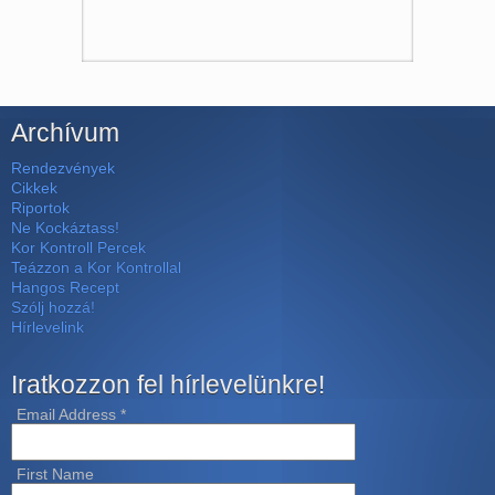
Archívum
Rendezvények
Cikkek
Riportok
Ne Kockáztass!
Kor Kontroll Percek
Teázzon a Kor Kontrollal
Hangos Recept
Szólj hozzá!
Hírlevelink
Iratkozzon fel hírlevelünkre!
Email Address
*
First Name