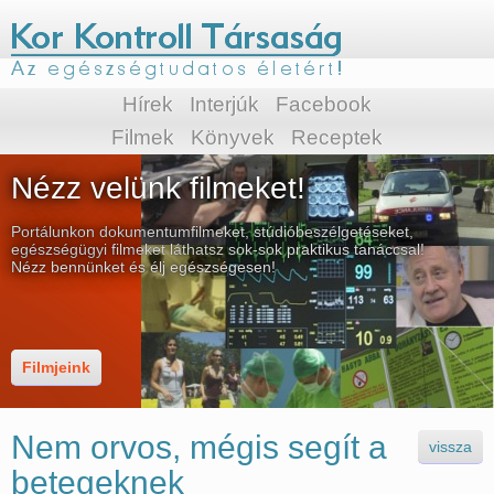
Hírek
Interjúk
Facebook
Filmek
Könyvek
Receptek
Nézz velünk filmeket!
Portálunkon dokumentumfilmeket, stúdióbeszélgetéseket,
egészségügyi filmeket láthatsz sok-sok praktikus tanáccsal!
Nézz bennünket és élj egészségesen!
Filmjeink
Nem orvos, mégis segít a
vissza
betegeknek