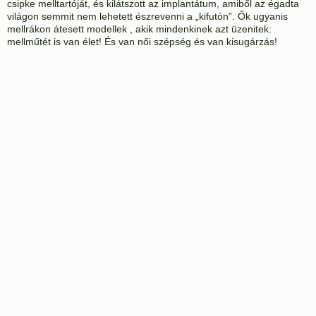
csipke melltartóját, és kilátszott az implantátum, amiből az égadta
világon semmit nem lehetett észrevenni a „kifutón”. Ők ugyanis
mellrákon átesett modellek , akik mindenkinek azt üzenitek:
mellműtét is van élet! És van női szépség és van kisugárzás!