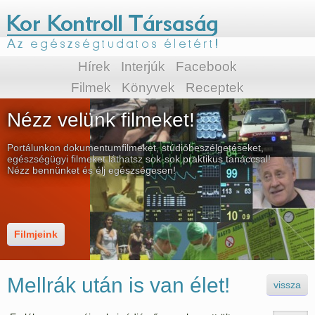
Hírek
Interjúk
Facebook
Filmek
Könyvek
Receptek
Nézz velünk filmeket!
Portálunkon dokumentumfilmeket, stúdióbeszélgetéseket,
egészségügyi filmeket láthatsz sok-sok praktikus tanáccsal!
Nézz bennünket és élj egészségesen!
Filmjeink
Mellrák után is van élet!
vissza