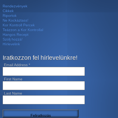
Rendezvények
Cikkek
Riportok
Ne Kockáztass!
Kor Kontroll Percek
Teázzon a Kor Kontrollal
Hangos Recept
Szólj hozzá!
Hírlevelink
Iratkozzon fel hírlevelünkre!
Email Address
*
First Name
Last Name