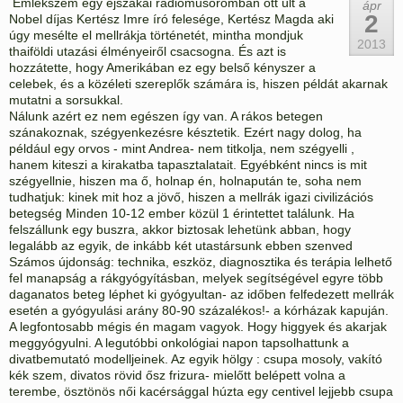
Emlékszem egy éjszakai rádióműsoromban ott ült a
ápr
2
Nobel díjas Kertész Imre író felesége, Kertész Magda aki
úgy mesélte el mellrákja történetét, mintha mondjuk
2013
thaiföldi utazási élményeiről csacsogna. És azt is
hozzátette, hogy Amerikában ez egy belső kényszer a
celebek, és a közéleti szereplők számára is, hiszen példát akarnak
mutatni a sorsukkal.
Nálunk azért ez nem egészen így van. A rákos betegen
szánakoznak, szégyenkezésre késztetik. Ezért nagy dolog, ha
például egy orvos - mint Andrea- nem titkolja, nem szégyelli ,
hanem kiteszi a kirakatba tapasztalatait. Egyébként nincs is mit
szégyellnie, hiszen ma ő, holnap én, holnapután te, soha nem
tudhatjuk: kinek mit hoz a jövő, hiszen a mellrák igazi civilizációs
betegség Minden 10-12 ember közül 1 érintettet találunk. Ha
felszállunk egy buszra, akkor biztosak lehetünk abban, hogy
legalább az egyik, de inkább két utastársunk ebben szenved
Számos újdonság: technika, eszköz, diagnosztika és terápia lelhető
fel manapság a rákgyógyításban, melyek segítségével egyre több
daganatos beteg léphet ki gyógyultan- az időben felfedezett mellrák
esetén a gyógyulási arány 80-90 százalékos!- a kórházak kapuján.
A legfontosabb mégis én magam vagyok. Hogy higgyek és akarjak
meggyógyulni. A legutóbbi onkológiai napon tapsolhattunk a
divatbemutató modelljeinek. Az egyik hölgy : csupa mosoly, vakító
kék szem, divatos rövid ősz frizura- mielőtt belépett volna a
terembe, ösztönös női kacérsággal húzta egy centivel lejjebb csupa