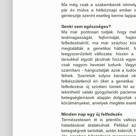
Ma még csak a szakemberek némelyi
pár év múlva a hétköznapi ember i
géntesztje szerint esetleg benne lappa
Senki sem egészséges?
Ma már pontosan tudják, hogy me
testmagasságát, fejformáját, ha
felfedezéséről, ma már százhoz kö
megtalálták a genetikai hátterét
leegyszerűsített változata: hiszen
társukkal együtt járulnak hozzá egy
csak nagyon keveset tudunk. Vagyi
számítani - hangoztatják azok a tudó
félnek. Szerintük súlyos károkat
felkészületlenül éri őket a genetika
felfedezése új színben tünteti fel a
tekinthető valaki gyógyítandó pácien
betegségleírások alapján dolgoztak
körülményeket, amelyek megléte esetén
Minden nap egy új felfedezés
Természetesen itt is jelentős vál
haladásával átalakulnak. Például az
betegségnek tartották, aztán kiderült
óta azonban hihetetlenül megszaporod