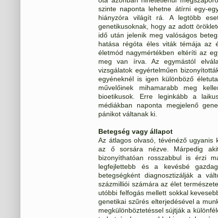
szinte naponta lehetne átírni egy-eg
hiányzóra világít rá. A legtöbb es
genetikusoknak, hogy az adott öröklet
idő után jelenik meg valóságos bete
hatása régóta éles viták témája az
életmód nagymértékben eltéríti az eg
meg van írva. Az egymástól elválas
vizsgálatok egyértelműen bizonyított
egyéneknél is igen különböző életut
művelőinek mihamarabb meg kelle
bioetikusok. Erre leginkább a lai
médiákban naponta megjelenő geneti
pánikot váltanak ki.
Betegség vagy állapot
Az átlagos olvasó, tévénéző ugyanis k
az ő sorsára nézve. Márpedig aki
bizonyíthatóan rosszabbul is érzi 
legfejlettebb és a kevésbé gazda
betegségként diagnosztizálják a vál
százmilliói számára az élet természete
utóbbi felfogás mellett sokkal kevese
genetikai szűrés elterjedésével a munk
megkülönböztetéssel sújtják a különf