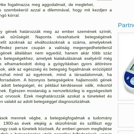
ke fogalmazza meg aggodalmait, de meglehet,
s szembekerül azzal a dilemmával, hogy mit kezdjen a
ngó kórral.
Partn
ly gének határozzák meg az ember szemének színét,
jának sűrűségét. Naponta olvashatunk betegségének
zelít azoknak az elváltozásoknak a száma, amelyeknek
. Mindez persze csupán a valóság megengedhetetlenül
 a gének általában nem egyedül, hanem akár több száz
es betegségekhez, amelyek kialakulásának esélyéről még
s elhamarkodott dolog a gyógyításban gyors áttörésre
sok, akik az egészség és betegség fogalmának eróziójától
 okozhat mind az egyénnek, mind a társadalomnak, ha
i forradalom. A bizonyos betegségekre hajlamosító gének
z adott betegséget, és például kérdésessé válik, mikortól
snek. Egészen mostanáig a nemzetközileg is egységesített
 az orvosok. Ezek meghatározzák azokat a tüneteket és
 valakit az adott betegséggel diagnosztizálnak.
tozások mennek végbe, a betegségfogalmak a tudomány
 1900-as évek elejéig a skizofréniát és szifiliszt egy
, hogy csak a tüneteik közösek. Az emberi genom megfejtése
tak a betegségekre utaló genetikai felfedezések, vagyis