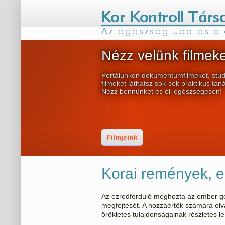
Nézz velünk filmeke
Portálunkon dokumentumfilmeket, stúd
filmeket láthatsz sok-sok praktikus tan
Nézz bennünket és élj egészségesen!
Filmjeink
Korai remények, el
Az ezredforduló meghozta az ember g
megfejtését. A hozzáértők számára olv
örökletes tulajdonságainak részletes le