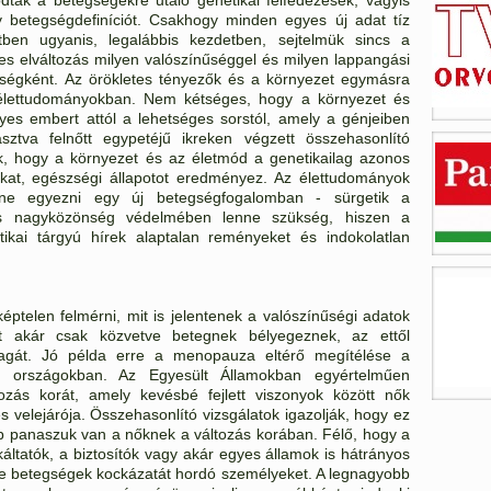
y betegségdefiníciót. Csakhogy minden egyes új adat tíz
etben ugyanis, legalábbis kezdetben, sejtelmük sincs a
es elváltozás milyen valószínűséggel és milyen lappangási
gségként. Az örökletes tényezők és a környezet egymásra
 élettudományokban. Nem kétséges, hogy a környezet és
yes embert attól a lehetséges sorstól, amely a génjeiben
ztva felnőtt egypetéjű ikreken végzett összehasonlító
ák, hogy a környezet és az életmód a genetikailag azonos
akat, egészségi állapotot eredményez. Az élettudományok
ne egyezni egy új betegségfogalomban - sürgetik a
kus nagyközönség védelmében lenne szükség, hiszen a
kai tárgyú hírek alaptalan reményeket és indokolatlan
éptelen felmérni, mit is jelentenek a valószínűségi adatok
t akár csak közvetve betegnek bélyegeznek, az ettől
magát. Jó példa erre a menopauza eltérő megítélése a
g országokban. Az Egyesült Államokban egyértelműen
tozás korát, amely kevésbé fejlett viszonyok között nők
s velejárója. Összehasonlító vizsgálatok igazolják, hogy ez
bb panaszuk van a nőknek a változás korában. Félő, hogy a
áltatók, a biztosítók vagy akár egyes államok is hátrányos
éle betegségek kockázatát hordó személyeket. A legnagyobb