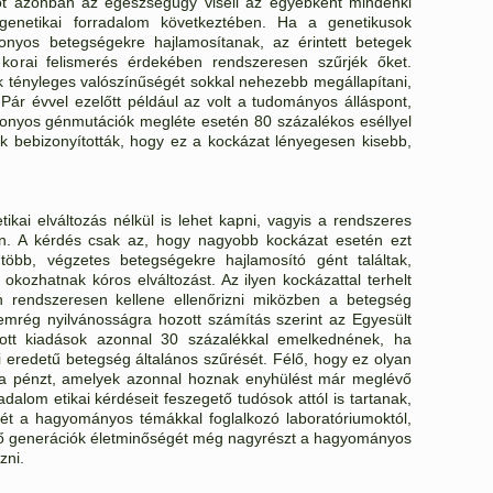
ot azonban az egészségügy viseli az egyébként mindenki
 genetikai forradalom következtében. Ha a genetikusok
onyos betegségekre hajlamosítanak, az érintett betegek
a korai felismerés érdekében rendszeresen szűrjék őket.
 tényleges valószínűségét sokkal nehezebb megállapítani,
 Pár évvel ezelőtt például az volt a tudományos álláspont,
onyos génmutációk megléte esetén 80 százalékos eséllyel
ok bebizonyították, hogy ez a kockázat lényegesen kisebb,
ikai elváltozás nélkül is lehet kapni, vagyis a rendszeres
. A kérdés csak az, hogy nagyobb kockázat esetén ezt
öbb, végzetes betegségekre hajlamosító gént találtak,
kozhatnak kóros elváltozást. Az ilyen kockázattal terhelt
n rendszeresen kellene ellenőrizni miközben a betegség
emrég nyilvánosságra hozott számítás szerint az Egyesült
ott kiadások azonnal 30 százalékkal emelkednének, ha
 eredetű betegség általános szűrését. Félő, hogy ez olyan
 a pénzt, amelyek azonnal hoznak enyhülést már meglévő
dalom etikai kérdéseit feszegető tudósok attól is tartanak,
ét a hagyományos témákkal foglalkozó laboratóriumoktól,
lő generációk életminőségét még nagyrészt a hagyományos
zni.