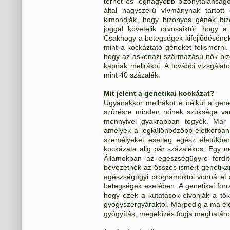
terhet és legnagyobb bizonytalanság
által nagyszerű vívmánynak tartott
kimondják, hogy bizonyos gének biz
joggal követelik orvosaiktól, hogy 
Csakhogy a betegségek kifejlődésének
mint a kockáztató géneket felismerni.
hogy az askenazi származású nők biz
kapnak mellrákot. A további vizsgálat
mint 40 százalék.
Mit jelent a genetikai kockázat?
Ugyanakkor mellrákot e nélkül a genet
szűrésre minden nőnek szüksége van
mennyivel gyakrabban tegyék. Már t
amelyek a legkülönbözőbb életkorban o
személyeket esetleg egész életükbe
kockázata alig pár százalékos. Egy n
Államokban az egészségügyre fordít
bevezetnék az összes ismert genetikai
egészségügyi programoktól vonná el
betegségek esetében. A genetikai forra
hogy ezek a kutatások elvonják a tők
gyógyszergyáraktól. Márpedig a ma é
gyógyítás, megelőzés fogja meghatáro