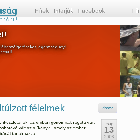
Hírek
Interjúk
Facebook
Fi
t!
ióbeszélgetéseket, egészségügyi
áccsal!
túlzott félelmek
vissza
énkészletének, az emberi genomnak régóta várt
máj
13
ashatóvá vált az a "könyv", amely az ember
írását tartalmazza.
2006